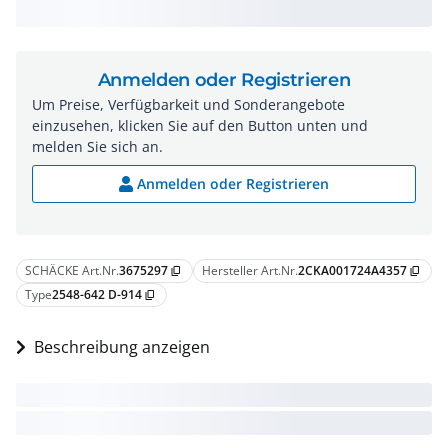
Anmelden oder Registrieren
Um Preise, Verfügbarkeit und Sonderangebote
einzusehen, klicken Sie auf den Button unten und
melden Sie sich an.
Anmelden oder Registrieren
SCHÄCKE Art.Nr.
3675297
Hersteller Art.Nr.
2CKA001724A4357
content_copy
content_copy
Type
2548-642 D-914
content_copy
Beschreibung anzeigen