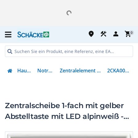
place
construction
person
shopping_cart
0
Haustechnik
Notrufsystem
Zentralelement Klinikinstallation
2CKA001724A4357
Zentralscheibe 1-fach mit gelber
Abstelltaste mit LED alpinweiß -
balance SI