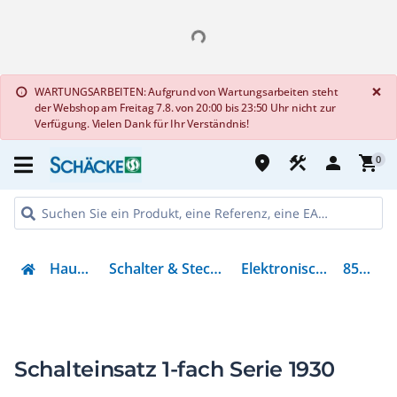
G
×
WARTUNGSARBEITEN: Aufgrund von Wartungsarbeiten steht
info
der Webshop am Freitag 7.8. von 20:00 bis 23:50 Uhr nicht zur
Verfügung. Vielen Dank für Ihr Verständnis!
place
construction
person
shopping_cart
0
Haustechnik
Schalter & Steckvorrichtungen
Elektronischer Schalter
85121101
Schalteinsatz 1-fach Serie 1930