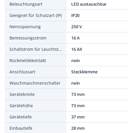
Beleuchtungsart
LED austauschbar
Geeignet für Schutzart (IP)
IP20
Nennspannung
250 V
Bemessungsstrom
16 A
Schaltstrom für Leuchtstofflampen
16 AX
Rückmeldekontakt
nein
Anschlussart
Steckklemme
Waschmaschinenschalter
nein
Gerätebreite
73 mm
Gerätehöhe
73 mm
Gerätetiefe
37 mm
Einbautiefe
28 mm