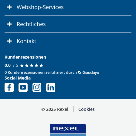
Webshop-Services
Rechtliches
Kontakt
Kundenrezensionen
★
★
★
★
★
★
★
★
★
★
0.0
/ 5
0 Kundenrezensionen zertifiziert durch
Social Media
© 2025 Rexel
Cookies