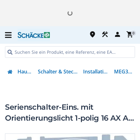
place
construction
person
shopping_cart
0
Haustechnik
Schalter & Steckvorrichtungen
Installationsschalter
MEG3635-0000
Serienschalter-Eins. mit
Orientierungslicht 1-polig 16 AX AC
Steckkl.