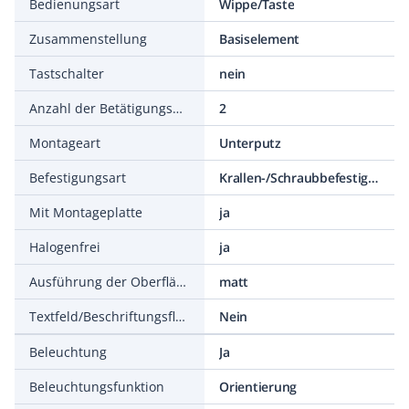
Bedienungsart
Wippe/Taste
Zusammenstellung
Basiselement
Tastschalter
nein
Anzahl der Betätigungswippen
2
Montageart
Unterputz
Befestigungsart
Krallen-/Schraubbefestigung
Mit Montageplatte
ja
Halogenfrei
ja
Ausführung der Oberfläche
matt
Textfeld/Beschriftungsfläche
Nein
Beleuchtung
Ja
Beleuchtungsfunktion
Orientierung