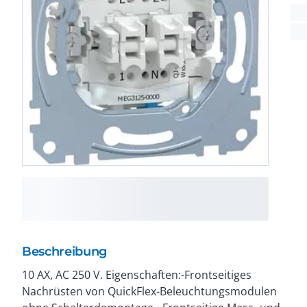
Beschreibung
10 AX, AC 250 V. Eigenschaften:-Frontseitiges
-Versenkte Krallen mit Rückstellfeder. -
Nachrüsten von QuickFlex-Beleuchtungsmodulen
Hochglanzverzinkter Tragring isoliert zur Kralle. Mit