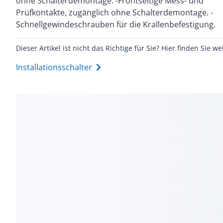
ohne Schalterdemontage. -Frontseitige Mess- und
Krallen- und Schraubbefestigung. Mit Steckklemmen.
Prüfkontakte, zugänglich ohne Schalterdemontage. -
Zu komplettieren mit: ==>Doppelwippen für
Schnellgewindeschrauben für die Krallenbefestigung.
Dieser Artikel ist nicht das Richtige für Sie? Hier finden Sie we
Installationsschalter