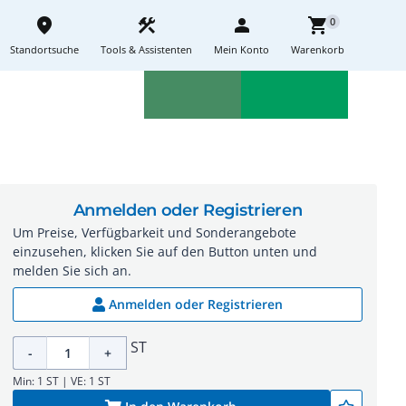
place
construction
person
shopping_cart
0
Standortsuche
Tools & Assistenten
Mein Konto
Warenkorb
Aktionen
Neuheiten
sell
feedback
Anmelden oder Registrieren
Um Preise, Verfügbarkeit und Sonderangebote
einzusehen, klicken Sie auf den Button unten und
melden Sie sich an.
Anmelden oder Registrieren
ST
-
+
Min: 1 ST | VE: 1 ST