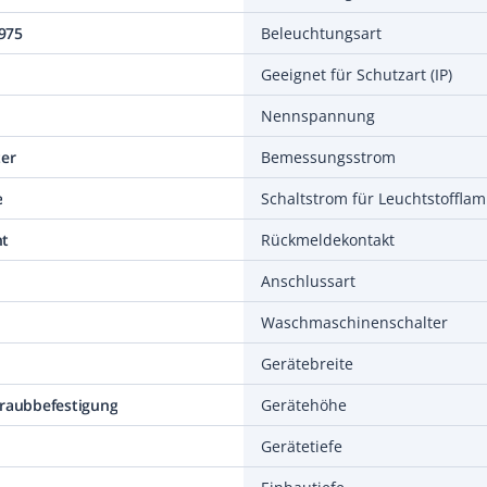
975
Beleuchtungsart
Geeignet für Schutzart (IP)
Nennspannung
ter
Bemessungsstrom
e
Schaltstrom für Leuchtstoffla
nt
Rückmeldekontakt
Anschlussart
Waschmaschinenschalter
Gerätebreite
hraubbefestigung
Gerätehöhe
Gerätetiefe