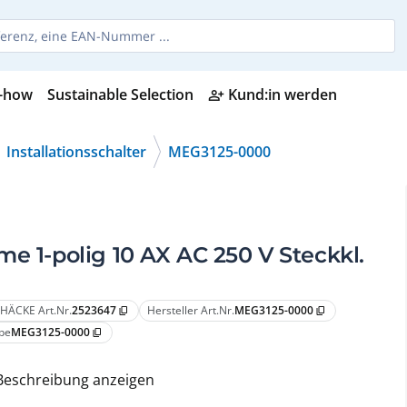
-how
Sustainable Selection
Kund:in werden
person_add_alt
Installationsschalter
MEG3125-0000
e 1-polig 10 AX AC 250 V Steckkl.
HÄCKE Art.Nr.
2523647
Hersteller Art.Nr.
MEG3125-0000
content_copy
content_copy
pe
MEG3125-0000
content_copy
Beschreibung anzeigen