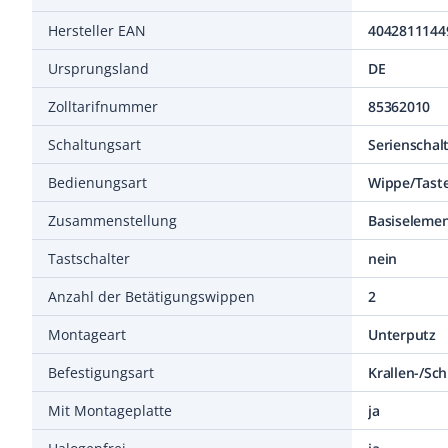
Hersteller EAN
4042811144
Ursprungsland
DE
Zolltarifnummer
85362010
Schaltungsart
Serienschal
Bedienungsart
Wippe/Tast
Zusammenstellung
Basiseleme
Tastschalter
nein
Anzahl der Betätigungswippen
2
Montageart
Unterputz
Befestigungsart
Krallen-/Sc
Mit Montageplatte
ja