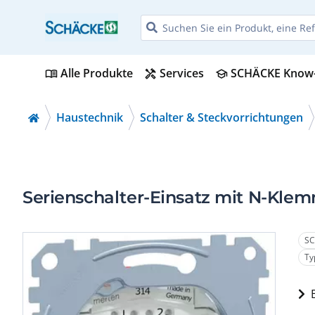
Alle Produkte
Services
SCHÄCKE Know
menu_book
handyman
school
Haustechnik
Schalter & Steckvorrichtungen
Serienschalter-Einsatz mit N-Klemm
SC
Ty