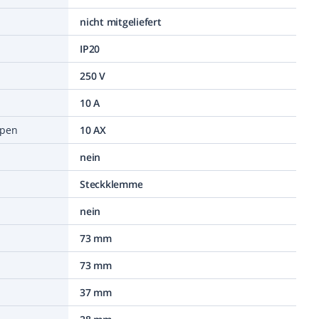
nicht mitgeliefert
IP20
250 V
10 A
mpen
10 AX
nein
Steckklemme
nein
73 mm
73 mm
37 mm