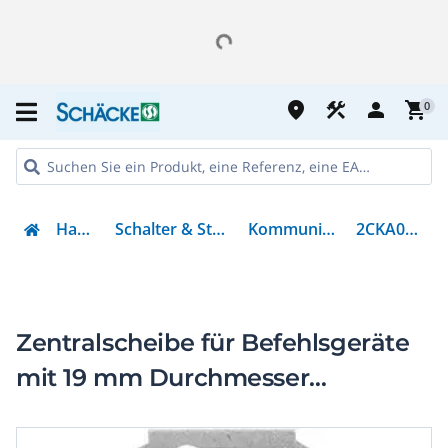
place
construction
person
shopping_cart
0
Haustechnik
Schalter & Steckvorrichtungen
Kommunikationstechnik
2CKA001724A4343
Zentralscheibe für Befehlsgeräte
mit 19 mm Durchmesser
alpinweiß - balance SI