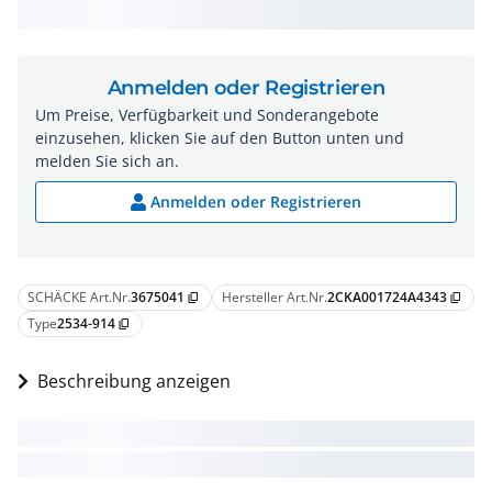
Anmelden oder Registrieren
Um Preise, Verfügbarkeit und Sonderangebote
einzusehen, klicken Sie auf den Button unten und
melden Sie sich an.
Anmelden oder Registrieren
SCHÄCKE Art.Nr.
3675041
Hersteller Art.Nr.
2CKA001724A4343
content_copy
content_copy
Type
2534-914
content_copy
Beschreibung anzeigen