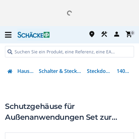
place
construction
person
shopping_cart
0
Haustechnik
Schalter & Steckvorrichtungen
Steckdosenschutz
14040000-E
Schutzgehäuse für
Außenanwendungen Set zur
freien Verlegung