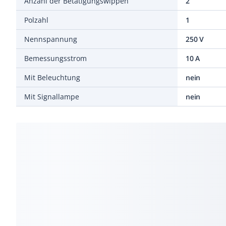
Anzahl der Betätigungswippen
2
Polzahl
1
Nennspannung
250 V
Bemessungsstrom
10 A
Mit Beleuchtung
nein
Mit Signallampe
nein