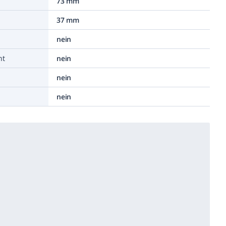
73 mm
37 mm
nein
nt
nein
nein
nein