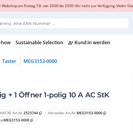
shop am Freitag 7.8. von 20:00 bis 23:50 Uhr nicht zur Verfügung. Vielen Dank
-how
Sustainable Selection
Kund:in werden
person_add_alt
Taster
MEG3153-0000
ig + 1 Öffner 1-polig 10 A AC StK
HÄCKE Art.Nr.
2523744
Hersteller Art.Nr.
MEG3153-0000
content_copy
content_copy
pe
MEG3153-0000
content_copy