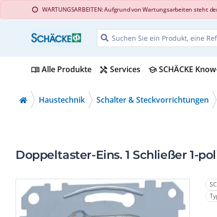
WARTUNGSARBEITEN: Aufgrund von Wartungsarbeiten steht der Web
info
Alle Produkte
Services
SCHÄCKE Know
menu_book
handyman
school
Haustechnik
Schalter & Steckvorrichtungen
Doppeltaster-Eins. 1 Schließer 1-pol
SC
Ty