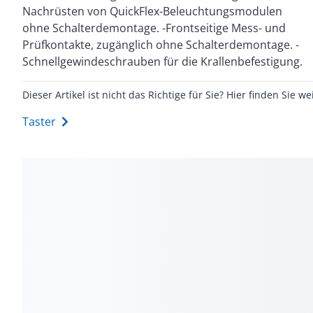
Nachrüsten von QuickFlex-Beleuchtungsmodulen
Hochglanzverzinkter Tragring isoliert zur Kralle. Mit
ohne Schalterdemontage. -Frontseitige Mess- und
Krallen- und Schraubbefestigung. Mit Steckklemmen.
Prüfkontakte, zugänglich ohne Schalterdemontage. -
Zu komplettieren mit: ==>Doppelwippen für
Schnellgewindeschrauben für die Krallenbefestigung.
Dieser Artikel ist nicht das Richtige für Sie? Hier finden Sie we
Taster