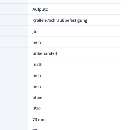
Aufputz
Krallen-/Schraubbefestigung
ja
nein
unbehandelt
matt
nein
nein
ohne
IP20
73 mm