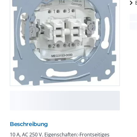
Beschreibung
10 A, AC 250 V. Eigenschaften:-Frontseitiges
-Versenkte Krallen mit Rückstellfeder. -