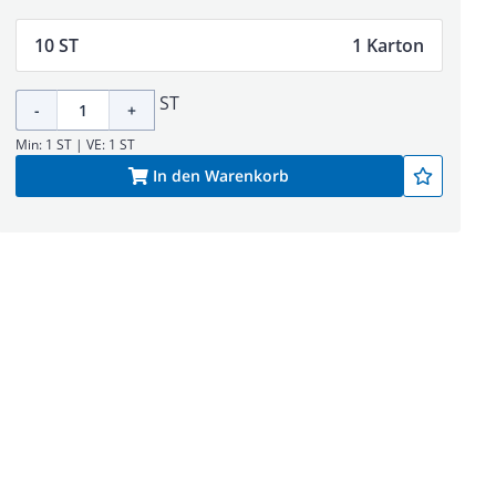
10 ST
1 Karton
ST
-
+
Min: 1 ST | VE: 1 ST
In den Warenkorb