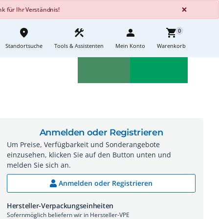
GLOBA
×
 für Ihr Verständnis!
place
construction
person
shopping_cart
0
Standortsuche
Tools & Assistenten
Mein Konto
Warenkorb
Aktionen
Neuheiten
sell
feedback
Anmelden oder Registrieren
Um Preise, Verfügbarkeit und Sonderangebote
einzusehen, klicken Sie auf den Button unten und
melden Sie sich an.
Anmelden oder Registrieren
Hersteller-Verpackungseinheiten
Sofernmöglich beliefern wir in Hersteller-VPE