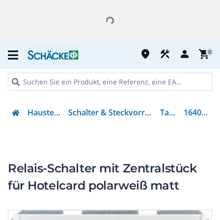
place
construction
person
shopping_cart
0
Haustechnik
Schalter & Steckvorrichtungen
Taster
16409909
Relais-Schalter mit Zentralstück
für Hotelcard polarweiß matt