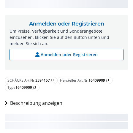
Anmelden oder Registrieren
Um Preise, Verfügbarkeit und Sonderangebote
einzusehen, klicken Sie auf den Button unten und
melden Sie sich an.
Anmelden oder Registrieren
SCHÄCKE Art.Nr.
3594157
Hersteller Art.Nr.
16409909
content_copy
content_copy
Type
16409909
content_copy
Beschreibung anzeigen