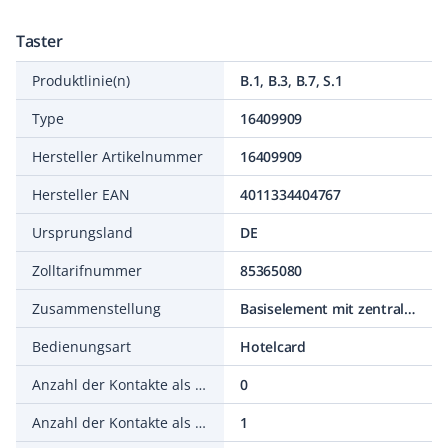
Taster
Produktlinie(n)
B.1, B.3, B.7, S.1
Type
16409909
Hersteller Artikelnummer
16409909
Hersteller EAN
4011334404767
Ursprungsland
DE
Zolltarifnummer
85365080
Zusammenstellung
Basiselement mit zentraler Abdeckplatte
Bedienungsart
Hotelcard
Anzahl der Kontakte als Öffner
0
Anzahl der Kontakte als Schließer
1