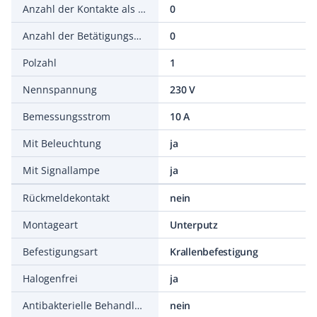
Anzahl der Kontakte als Wechsler
0
Anzahl der Betätigungswippen
0
Polzahl
1
Nennspannung
230 V
Bemessungsstrom
10 A
Mit Beleuchtung
ja
Mit Signallampe
ja
Rückmeldekontakt
nein
Montageart
Unterputz
Befestigungsart
Krallenbefestigung
Halogenfrei
ja
Antibakterielle Behandlung
nein