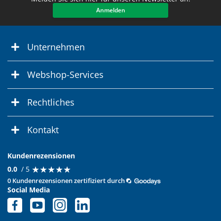
Anmelden
Unternehmen
Webshop-Services
Rechtliches
Kontakt
Kundenrezensionen
★
★
★
★
★
★
★
★
★
★
0.0
/ 5
0 Kundenrezensionen zertifiziert durch
Social Media