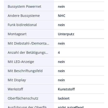
Bussystem Powernet
nein
Andere Bussysteme
NHC
Funk bidirektional
nein
Montageart
Unterputz
Mit Diebstahl-/Demontageschutz
nein
Anzahl der Betätigungspunkte
4
Mit LED-Anzeige
nein
Mit Beschriftungsfeld
nein
Mit Display
nein
Werkstoff
Kunststoff
Oberflächenschutz
lackiert
Ausführung der Oberfläche
nicht zutreffend