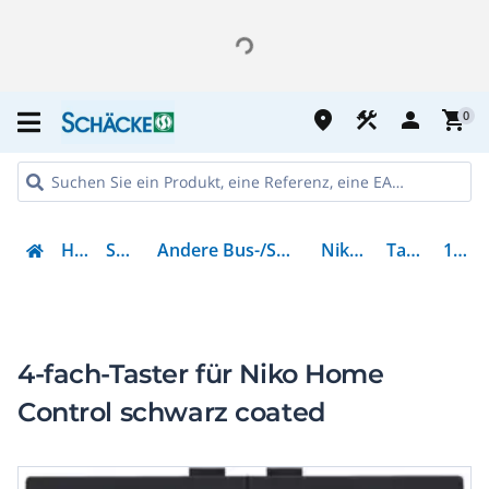
place
construction
person
shopping_cart
0
Haustechnik
Smart Building
Andere Bus-/Smart Home-/Smart Building-Systeme
Niko Home Control
Tastsensor NHC
161-51004
4-fach-Taster für Niko Home
Control schwarz coated