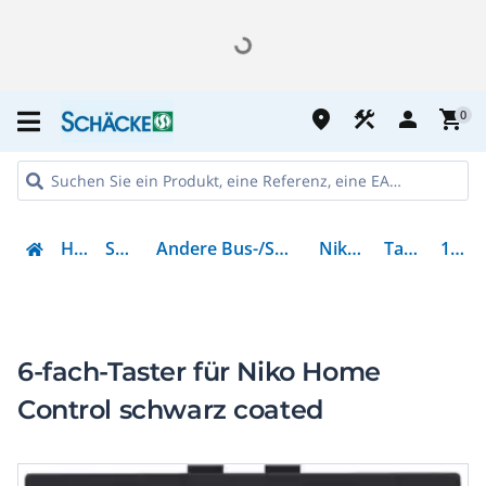
place
construction
person
shopping_cart
0
Haustechnik
Smart Building
Andere Bus-/Smart Home-/Smart Building-Systeme
Niko Home Control
Tastsensor NHC
161-51006
6-fach-Taster für Niko Home
Control schwarz coated