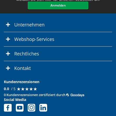
Anmelden
Unternehmen
Webshop-Services
Rechtliches
Kontakt
Kundenrezensionen
★
★
★
★
★
★
★
★
★
★
0.0
/ 5
0 Kundenrezensionen zertifiziert durch
Social Media