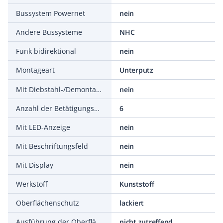
Bussystem Powernet
nein
Andere Bussysteme
NHC
Funk bidirektional
nein
Montageart
Unterputz
Mit Diebstahl-/Demontageschutz
nein
Anzahl der Betätigungspunkte
6
Mit LED-Anzeige
nein
Mit Beschriftungsfeld
nein
Mit Display
nein
Werkstoff
Kunststoff
Oberflächenschutz
lackiert
Ausführung der Oberfläche
nicht zutreffend