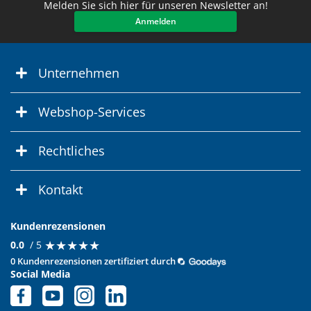
Melden Sie sich hier für unseren Newsletter an!
Anmelden
Unternehmen
Webshop-Services
Rechtliches
Kontakt
Kundenrezensionen
★
★
★
★
★
★
★
★
★
★
0.0
/ 5
0 Kundenrezensionen zertifiziert durch
Social Media