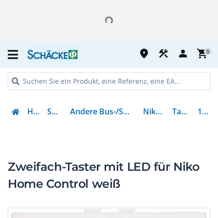
place
construction
person
shopping_cart
0
Haustechnik
Smart Building
Andere Bus-/Smart Home-/Smart Building-Systeme
Niko Home Control
Tastsensor NHC
101-52036
Zweifach-Taster mit LED für Niko
Home Control weiß