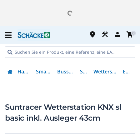
place
construction
person
shopping_cart
0
Haustechnik
Smart Building
Bussystem KNX
Sensorik
Wetterstationen KNX
ELS70156
Suntracer Wetterstation KNX sl
basic inkl. Ausleger 43cm