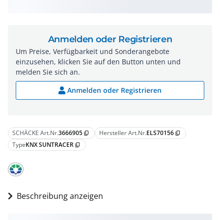
Anmelden oder Registrieren
Um Preise, Verfügbarkeit und Sonderangebote
einzusehen, klicken Sie auf den Button unten und
melden Sie sich an.
Anmelden oder Registrieren
SCHÄCKE Art.Nr.
3666905
Hersteller Art.Nr.
ELS70156
content_copy
content_copy
Type
KNX SUNTRACER
content_copy
Beschreibung anzeigen