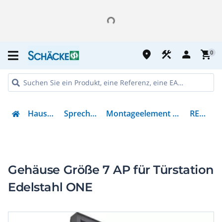
place
construction
person
shopping_cart
0
Haustechnik
Sprechanlagen
Montageelement für Türstation
REW227Y
Gehäuse Größe 7 AP für Türstation
Edelstahl ONE