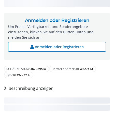
Anmelden oder Registrieren
Um Preise, Verfügbarkeit und Sonderangebote
einzusehen, klicken Sie auf den Button unten und
melden Sie sich an.
Anmelden oder Registrieren
SCHÄCKE Art.Nr.
3670295
Hersteller Art.Nr.
REW227Y
content_copy
content_copy
Type
REW227Y
content_copy
Beschreibung anzeigen