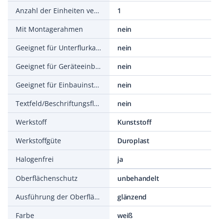
Anzahl der Einheiten vertikal
1
Mit Montagerahmen
nein
Geeignet für Unterflurkanaldose
nein
Geeignet für Geräteeinbaukanal
nein
Geeignet für Einbauinstallation
nein
Textfeld/Beschriftungsfläche
nein
Werkstoff
Kunststoff
Werkstoffgüte
Duroplast
Halogenfrei
ja
Oberflächenschutz
unbehandelt
Ausführung der Oberfläche
glänzend
Farbe
weiß