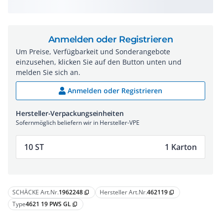
Anmelden oder Registrieren
Um Preise, Verfügbarkeit und Sonderangebote
einzusehen, klicken Sie auf den Button unten und
melden Sie sich an.
Anmelden oder Registrieren
Hersteller-Verpackungseinheiten
Sofernmöglich beliefern wir in Hersteller-VPE
10 ST
1 Karton
SCHÄCKE Art.Nr.
1962248
Hersteller Art.Nr.
462119
content_copy
content_copy
Type
4621 19 PWS GL
content_copy