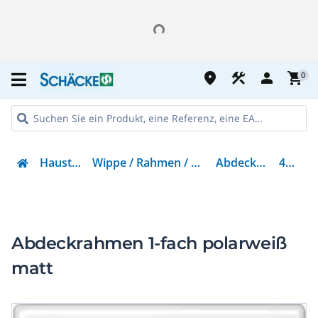
place
construction
person
shopping_cart
0
Haustechnik
Wippe / Rahmen / Abdeckungen
Abdeckrahmen
462119
Abdeckrahmen 1-fach polarweiß
matt