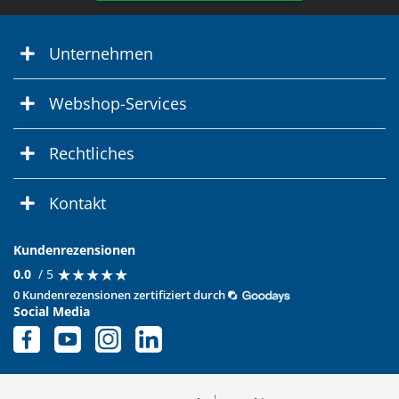
Unternehmen
Webshop-Services
Rechtliches
Kontakt
Kundenrezensionen
★
★
★
★
★
★
★
★
★
★
0.0
/ 5
0 Kundenrezensionen zertifiziert durch
Social Media