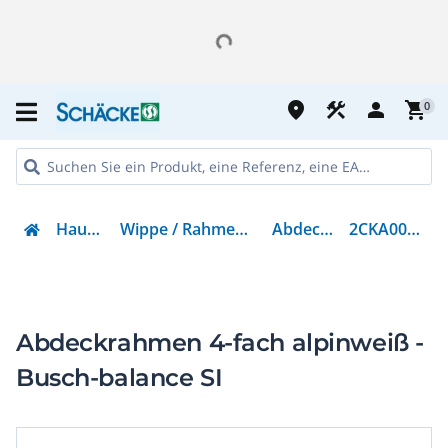
place
construction
person
shopping_cart
0
Haustechnik
Wippe / Rahmen / Abdeckungen
Abdeckrahmen
2CKA001754A4551
Abdeckrahmen 4-fach alpinweiß -
Busch-balance SI