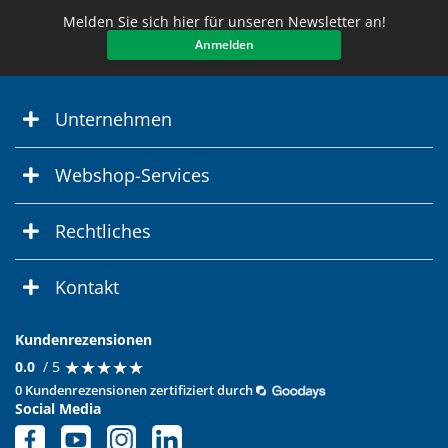
Melden Sie sich hier für unseren Newsletter an!
Anmelden
Unternehmen
Webshop-Services
Rechtliches
Kontakt
Kundenrezensionen
★
★
★
★
★
★
★
★
★
★
0.0
/ 5
0 Kundenrezensionen zertifiziert durch
Social Media