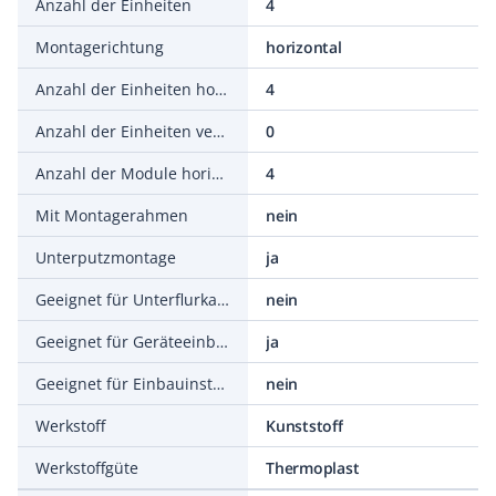
Anzahl der Einheiten
4
Montagerichtung
horizontal
Anzahl der Einheiten horizontal
4
Anzahl der Einheiten vertikal
0
Anzahl der Module horizontal (bei Modulbauweise)
4
Mit Montagerahmen
nein
Unterputzmontage
ja
Geeignet für Unterflurkanaldose
nein
Geeignet für Geräteeinbaukanal
ja
Geeignet für Einbauinstallation
nein
Werkstoff
Kunststoff
Werkstoffgüte
Thermoplast