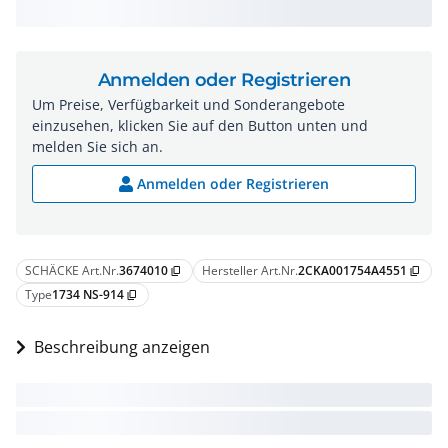
Anmelden oder Registrieren
Um Preise, Verfügbarkeit und Sonderangebote
einzusehen, klicken Sie auf den Button unten und
melden Sie sich an.
Anmelden oder Registrieren
SCHÄCKE Art.Nr.
3674010
Hersteller Art.Nr.
2CKA001754A4551
content_copy
content_copy
Type
1734 NS-914
content_copy
Beschreibung anzeigen