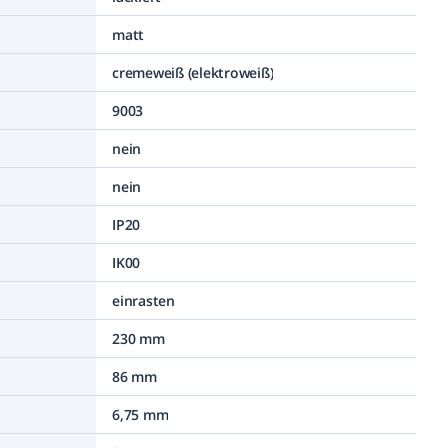
matt
cremeweiß (elektroweiß)
9003
nein
nein
IP20
IK00
einrasten
230 mm
86 mm
6,75 mm