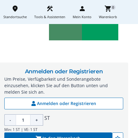
place
construction
person
shopping_cart
0
Standortsuche
Tools & Assistenten
Mein Konto
Warenkorb
Aktionen
Neuheiten
sell
feedback
Anmelden oder Registrieren
Um Preise, Verfügbarkeit und Sonderangebote
einzusehen, klicken Sie auf den Button unten und
melden Sie sich an.
Anmelden oder Registrieren
ST
-
+
Min: 1 ST | VE: 1 ST