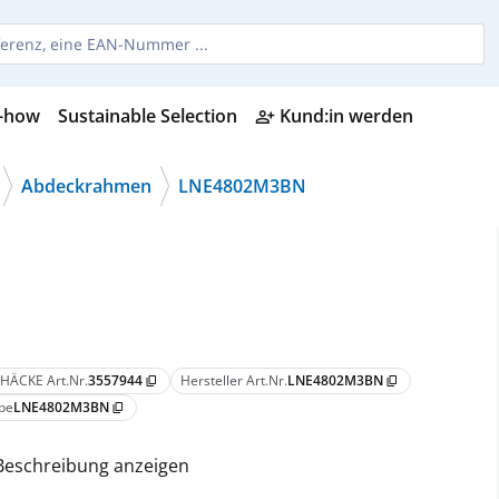
-how
Sustainable Selection
Kund:in werden
person_add_alt
Abdeckrahmen
LNE4802M3BN
HÄCKE Art.Nr.
3557944
Hersteller Art.Nr.
LNE4802M3BN
content_copy
content_copy
pe
LNE4802M3BN
content_copy
Beschreibung anzeigen