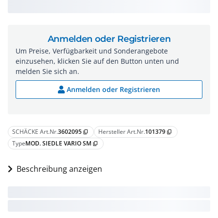
Anmelden oder Registrieren
Um Preise, Verfügbarkeit und Sonderangebote
einzusehen, klicken Sie auf den Button unten und
melden Sie sich an.
Anmelden oder Registrieren
SCHÄCKE Art.Nr.
3602095
Hersteller Art.Nr.
101379
content_copy
content_copy
Type
MOD. SIEDLE VARIO SM
content_copy
Beschreibung anzeigen