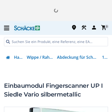
place
construction
person
shopping_cart
0
Haustechnik
Wippe / Rahmen / Abdeckungen
Abdeckung für Schalter, Taster, Dimmer, Jalousie
101379
Einbaumodul Fingerscanner UP I
Siedle Vario silbermetallic