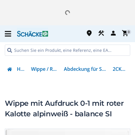
place
construction
person
shopping_cart
0
Haustechnik
Wippe / Rahmen / Abdeckungen
Abdeckung für Schalter, Taster, Dimmer, Jalousie
2CKA001731A2004
Wippe mit Aufdruck 0-1 mit roter
Kalotte alpinweiß - balance SI