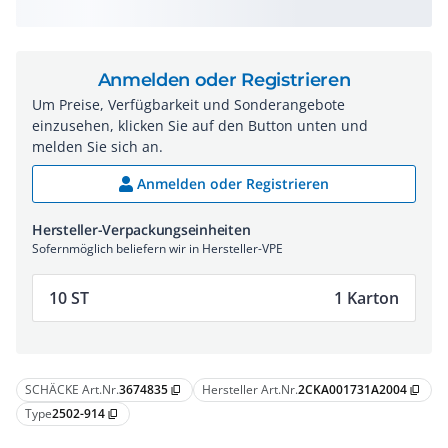
Anmelden oder Registrieren
Um Preise, Verfügbarkeit und Sonderangebote
einzusehen, klicken Sie auf den Button unten und
melden Sie sich an.
Anmelden oder Registrieren
Hersteller-Verpackungseinheiten
Sofernmöglich beliefern wir in Hersteller-VPE
10 ST
1 Karton
SCHÄCKE Art.Nr.
3674835
Hersteller Art.Nr.
2CKA001731A2004
content_copy
content_copy
Type
2502-914
content_copy