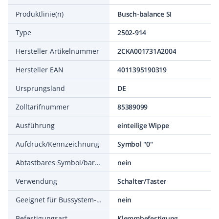
Produktlinie(n)
Busch-balance SI
Type
2502-914
Hersteller Artikelnummer
2CKA001731A2004
Hersteller EAN
4011395190319
Ursprungsland
DE
Zolltarifnummer
85389099
Ausführung
einteilige Wippe
Aufdruck/Kennzeichnung
Symbol "0"
Abtastbares Symbol/barrierefrei
nein
Verwendung
Schalter/Taster
Geeignet für Bussystem-Tasterankopplung
nein
Befestigungsart
Klemmbefestigung