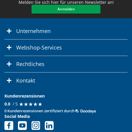
Melden Sie sich hier für unseren Newsletter an!
Anmelden
Unternehmen
Webshop-Services
Rechtliches
Kontakt
Kundenrezensionen
★
★
★
★
★
★
★
★
★
★
0.0
/ 5
0 Kundenrezensionen zertifiziert durch
Social Media