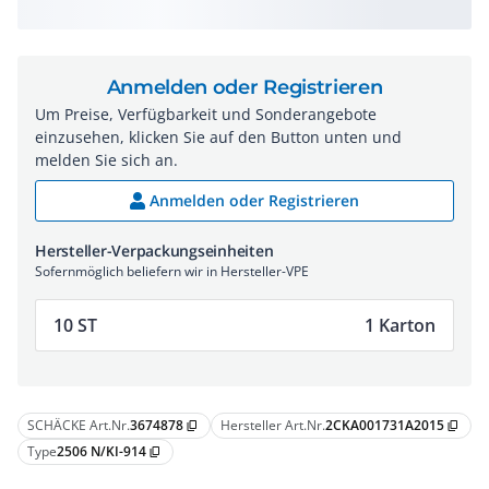
Anmelden oder Registrieren
Um Preise, Verfügbarkeit und Sonderangebote
einzusehen, klicken Sie auf den Button unten und
melden Sie sich an.
Anmelden oder Registrieren
Hersteller-Verpackungseinheiten
Sofernmöglich beliefern wir in Hersteller-VPE
10 ST
1 Karton
SCHÄCKE Art.Nr.
3674878
Hersteller Art.Nr.
2CKA001731A2015
content_copy
content_copy
Type
2506 N/KI-914
content_copy