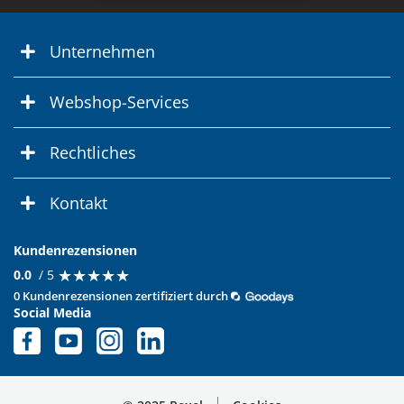
Unternehmen
Webshop-Services
Rechtliches
Kontakt
Kundenrezensionen
★
★
★
★
★
★
★
★
★
★
0.0
/ 5
0 Kundenrezensionen zertifiziert durch
Social Media