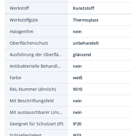
Werkstoff
Kunststoff
Werkstoffgüte
Thermoplast
Halogenfrei
nein
Oberflächenschutz
unbehandelt
Ausführung der Oberfläche
glänzend
Antibakterielle Behandlung
nein
Farbe
weiß
RAL-Nummer (ähnlich)
9010
Mit Beschriftungsfeld
nein
Mit austauschbarer Linse/Symbol
nein
Geeignet für Schutzart (IP)
IP20
Schlagfestigkeit
IK03