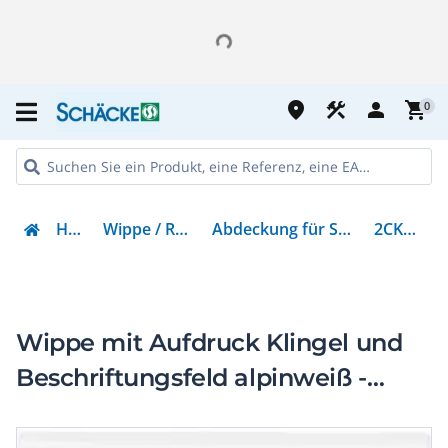
place
construction
person
shopping_cart
0
Haustechnik
Wippe / Rahmen / Abdeckungen
Abdeckung für Schalter, Taster, Dimmer, Jalousie
2CKA001731A2015
Wippe mit Aufdruck Klingel und
Beschriftungsfeld alpinweiß -
balance SI