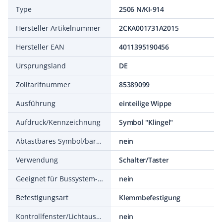
Type
2506 N/KI-914
Hersteller Artikelnummer
2CKA001731A2015
Hersteller EAN
4011395190456
Ursprungsland
DE
Zolltarifnummer
85389099
Ausführung
einteilige Wippe
Aufdruck/Kennzeichnung
Symbol "Klingel"
Abtastbares Symbol/barrierefrei
nein
Verwendung
Schalter/Taster
Geeignet für Bussystem-Tasterankopplung
nein
Befestigungsart
Klemmbefestigung
Kontrollfenster/Lichtauslass
nein