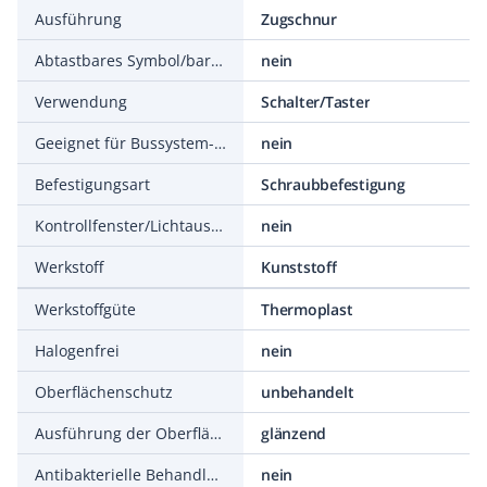
Ausführung
Zugschnur
Abtastbares Symbol/barrierefrei
nein
Verwendung
Schalter/Taster
Geeignet für Bussystem-Tasterankopplung
nein
Befestigungsart
Schraubbefestigung
Kontrollfenster/Lichtauslass
nein
Werkstoff
Kunststoff
Werkstoffgüte
Thermoplast
Halogenfrei
nein
Oberflächenschutz
unbehandelt
Ausführung der Oberfläche
glänzend
Antibakterielle Behandlung
nein