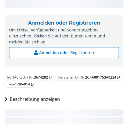
Anmelden oder Registrieren
Um Preise, Verfügbarkeit und Sonderangebote
einzusehen, klicken Sie auf den Button unten und
melden Sie sich an.
Anmelden oder Registrieren
SCHÄCKE Art.Nr.
3674282
Hersteller Art.Nr.
2CKA001753A0224
content_copy
content_copy
Type
1796-914
content_copy
Beschreibung anzeigen