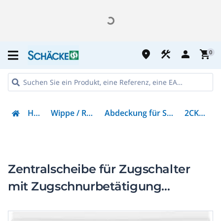
place
construction
person
shopping_cart
0
Haustechnik
Wippe / Rahmen / Abdeckungen
Abdeckung für Schalter, Taster, Dimmer, Jalousie
2CKA001753A0224
Zentralscheibe für Zugschalter
mit Zugschnurbetätigung
alpinweiß - balance SI