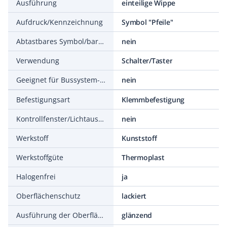
Ausführung
einteilige Wippe
Aufdruck/Kennzeichnung
Symbol "Pfeile"
Abtastbares Symbol/barrierefrei
nein
Verwendung
Schalter/Taster
Geeignet für Bussystem-Tasterankopplung
nein
Befestigungsart
Klemmbefestigung
Kontrollfenster/Lichtauslass
nein
Werkstoff
Kunststoff
Werkstoffgüte
Thermoplast
Halogenfrei
ja
Oberflächenschutz
lackiert
Ausführung der Oberfläche
glänzend