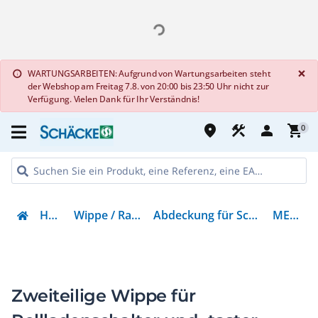
G
×
WARTUNGSARBEITEN: Aufgrund von Wartungsarbeiten steht
info
der Webshop am Freitag 7.8. von 20:00 bis 23:50 Uhr nicht zur
Verfügung. Vielen Dank für Ihr Verständnis!
place
construction
person
shopping_cart
0
Haustechnik
Wippe / Rahmen / Abdeckungen
Abdeckung für Schalter, Taster, Dimmer, Jalousie
MEG3855-6036
Zweiteilige Wippe für