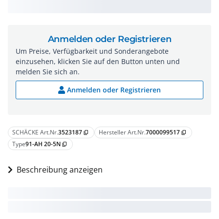
Anmelden oder Registrieren
Um Preise, Verfügbarkeit und Sonderangebote
einzusehen, klicken Sie auf den Button unten und
melden Sie sich an.
Anmelden oder Registrieren
SCHÄCKE Art.Nr.
3523187
Hersteller Art.Nr.
7000099517
content_copy
content_copy
Type
91-AH 20-5N
content_copy
Beschreibung anzeigen