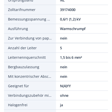
Ursprungsland
NL
Zolltarifnummer
39174000
Bemessungsspannung U0/U (Um)
0,6/1 (1,2) kV
Ausführung
Warmschrumpf
Zur Verbindung von papier- mit kunststoffisolierten Kabeln
nein
Anzahl der Leiter
5
Leiternennquerschnitt
1,5 bis 6 mm²
Bergbauzulassung
nein
Mit konzentrischer Abschirmung
nein
Geeignet für
N(A)YY
Verbindungszubehör mitgeliefert
ohne
Halogenfrei
ja