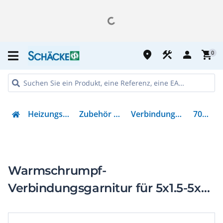
place
construction
person
shopping_cart
0
Heizungs- & Klimatechnik
Zubehör Heizungstechnik
Verbindungs-/Übergangsmuffe
7000099517
Warmschrumpf-
Verbindungsgarnitur für 5x1.5-5x6
mm²