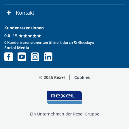
Kontakt
Kundenrezensionen
★
★
★
★
★
★
★
★
★
★
0.0
/ 5
0 Kundenrezensionen zertifiziert durch
Social Media
© 2025 Rexel
Cookies
Ein Unternehmen der Rexel Gruppe