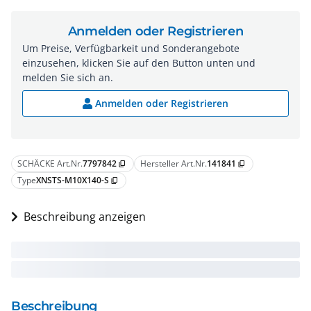
Anmelden oder Registrieren
Um Preise, Verfügbarkeit und Sonderangebote
einzusehen, klicken Sie auf den Button unten und
melden Sie sich an.
Anmelden oder Registrieren
SCHÄCKE Art.Nr.
7797842
Hersteller Art.Nr.
141841
content_copy
content_copy
Type
XNSTS-M10X140-S
content_copy
Beschreibung anzeigen
Beschreibung