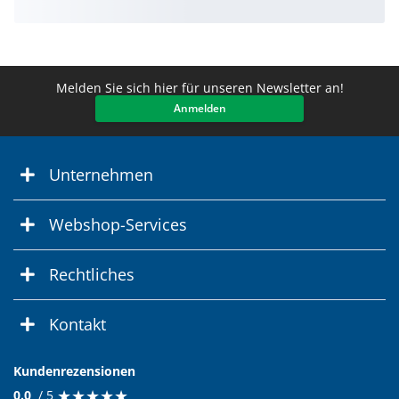
Melden Sie sich hier für unseren Newsletter an!
Anmelden
Unternehmen
Webshop-Services
Rechtliches
Kontakt
Kundenrezensionen
★
★
★
★
★
★
★
★
★
★
0.0
/ 5