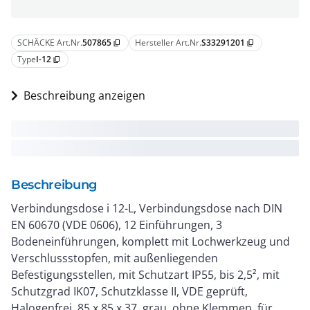
SCHÄCKE Art.Nr.
507865
Hersteller Art.Nr.
S33291201
content_copy
content_copy
Type
I-12
content_copy
Beschreibung anzeigen
Beschreibung
Verbindungsdose i 12-L, Verbindungsdose nach DIN
EN 60670 (VDE 0606), 12 Einführungen, 3
Bodeneinführungen, komplett mit Lochwerkzeug und
Verschlussstopfen, mit außenliegenden
Befestigungsstellen, mit Schutzart IP55, bis 2,5², mit
Schutzgrad IK07, Schutzklasse II, VDE geprüft,
Halogenfrei, 85 x 85 x 37, grau, ohne Klemmen, für