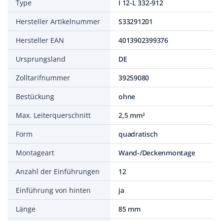
Type
I 12-L 332-912
Hersteller Artikelnummer
S33291201
Hersteller EAN
4013902399376
Ursprungsland
DE
Zolltarifnummer
39259080
Bestückung
ohne
Max. Leiterquerschnitt
2,5 mm²
Form
quadratisch
Montageart
Wand-/Deckenmontage
Anzahl der Einführungen
12
Einführung von hinten
ja
Länge
85 mm