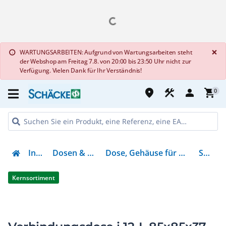
G
×
WARTUNGSARBEITEN: Aufgrund von Wartungsarbeiten steht
info
der Webshop am Freitag 7.8. von 20:00 bis 23:50 Uhr nicht zur
Verfügung. Vielen Dank für Ihr Verständnis!
place
construction
person
shopping_cart
0
Installation
Dosen & Verschraubungen
Dose, Gehäuse für Montage auf der Wand/Decke
S33291201
Kernsortiment