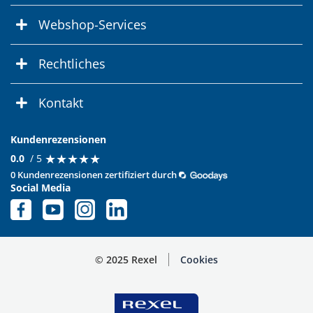
Webshop-Services
Rechtliches
Kontakt
Kundenrezensionen
★
★
★
★
★
★
★
★
★
★
0.0
/ 5
0 Kundenrezensionen zertifiziert durch
Social Media
© 2025 Rexel
Cookies