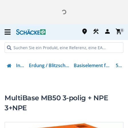
place
construction
person
shopping_cart
0
Installation
Erdung / Blitzschutz / Überspannungsschutz
Basiselement für Überspannungsableiter
5096675
MultiBase MB50 3-polig + NPE
3+NPE