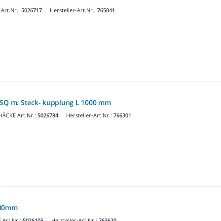
Art.Nr.:
5026717
Hersteller-Art.Nr.:
765041
 SQ m. Steck- kupplung L 1000 mm
HÄCKE Art.Nr.:
5026784
Hersteller-Art.Nr.:
766301
000mm
Art.Nr.:
5026105
Hersteller-Art.Nr.:
763620