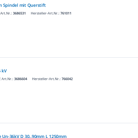
Spindel mit Querstift
Art.Nr.:
3686531
Hersteller-Art.Nr.:
761011
6 kV
Art.Nr.:
3686604
Hersteller-Art.Nr.:
766042
e Un-36kV D 30..90mm L 1250mm