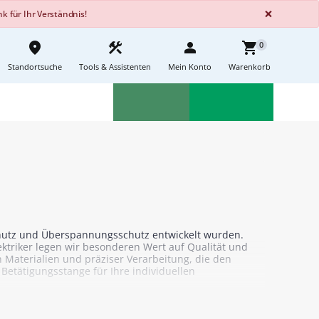
GLOBA
×
 für Ihr Verständnis!
place
construction
person
shopping_cart
0
Standortsuche
Tools & Assistenten
Mein Konto
Warenkorb
Aktionen
Neuheiten
sell
feedback
schutz und Überspannungsschutz entwickelt wurden.
lektriker legen wir besonderen Wert auf Qualität und
n Materialien und präziser Verarbeitung, die den
Betätigungsstange für Ihre individuellen