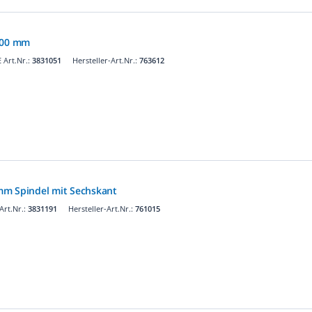
2000 mm
Art.Nr.:
3831051
Hersteller-Art.Nr.:
763612
mm Spindel mit Sechskant
rt.Nr.:
3831191
Hersteller-Art.Nr.:
761015