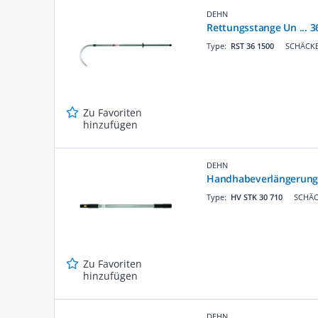
DEHN
Rettungsstange Un ... 
Type:
RST 36 1500
SCHÄCKE 
Zu Favoriten
hinzufügen
DEHN
Handhabeverlängerung
Type:
HV STK 30 710
SCHÄC
Zu Favoriten
hinzufügen
DEHN