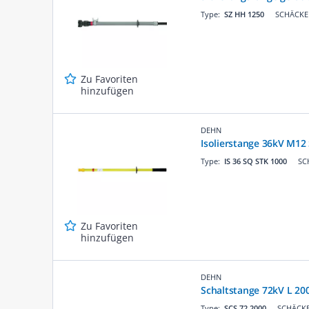
Type:
SZ HH 1250
SCHÄCKE 
Zu Favoriten
hinzufügen
DEHN
Isolierstange 36kV M12
Type:
IS 36 SQ STK 1000
SC
Zu Favoriten
hinzufügen
DEHN
Schaltstange 72kV L 2
Type:
SCS 72 2000
SCHÄCKE 