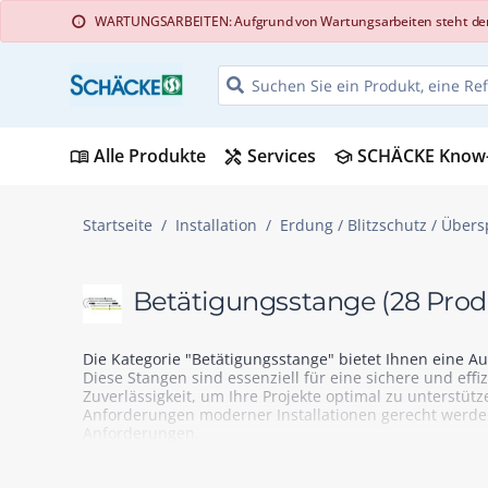
WARTUNGSARBEITEN: Aufgrund von Wartungsarbeiten steht der Web
info
Alle Produkte
Services
SCHÄCKE Know
menu_book
handyman
school
Startseite
Installation
Erdung / Blitzschutz / Übe
Betätigungsstange
(28 Prod
Die Kategorie "Betätigungsstange" bietet Ihnen eine A
Diese Stangen sind essenziell für eine sichere und effi
Zuverlässigkeit, um Ihre Projekte optimal zu unterstüt
Anforderungen moderner Installationen gerecht werden.
Anforderungen.