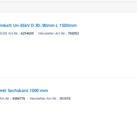
inkelt Un-36kV D 30..90mm L 1500mm
CKE Art.Nr.:
6254659
Hersteller-Art.Nr.:
765052
 mit Sechskant 1000 mm
rt.Nr.:
4384776
Hersteller-Art.Nr.:
761010