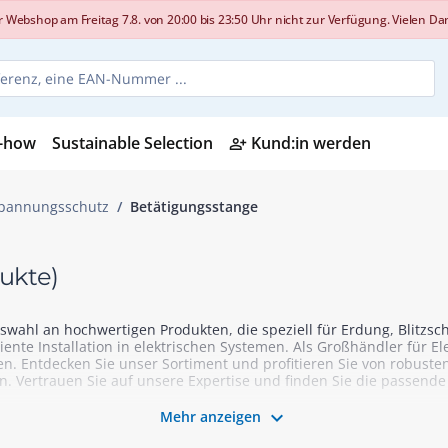
shop am Freitag 7.8. von 20:00 bis 23:50 Uhr nicht zur Verfügung. Vielen Dank
-how
Sustainable Selection
Kund:in werden
person_add_alt
rspannungsschutz
Betätigungsstange
ukte)
uswahl an hochwertigen Produkten, die speziell für Erdung, Blitz
ziente Installation in elektrischen Systemen. Als Großhändler für E
zen. Entdecken Sie unser Sortiment und profitieren Sie von robuste
 Vertrauen Sie auf unsere Expertise und finden Sie die passende 

Mehr anzeigen