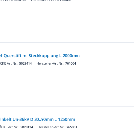
el-Querstift m. Steckkupplung L 2000mm
CKE Art.Nr.:
5029414
Hersteller-Art.Nr.:
761004
inkelt Un-36kV D 30..90mm L 1250mm
CKE Art.Nr.:
5028124
Hersteller-Art.Nr.:
765051