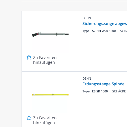
DEHN
Sicherungszange abgew
Type:
SZ HH W20 1500
SCHÄ
Zu Favoriten
hinzufügen
DEHN
Erdungsstange Spindel
Type:
ES SK 1000
SCHÄCKE A
Zu Favoriten
hinzufügen