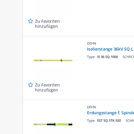
Zu Favoriten
hinzufügen
DEHN
Isolierstange 36kV SQ
Type:
IS 36 SQ 1000
SCHÄCK
Zu Favoriten
hinzufügen
DEHN
Erdungsstange f. Spind
Type:
EST SQ STK 920
SCHÄ