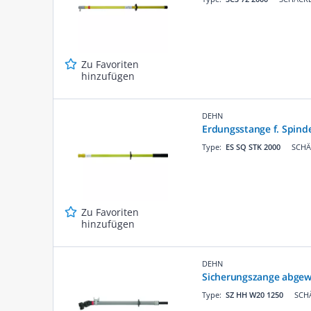
Zu Favoriten
hinzufügen
DEHN
Erdungsstange f. Spind
Type:
ES SQ STK 2000
SCHÄ
Zu Favoriten
hinzufügen
DEHN
Sicherungszange abgew
Type:
SZ HH W20 1250
SCHÄ