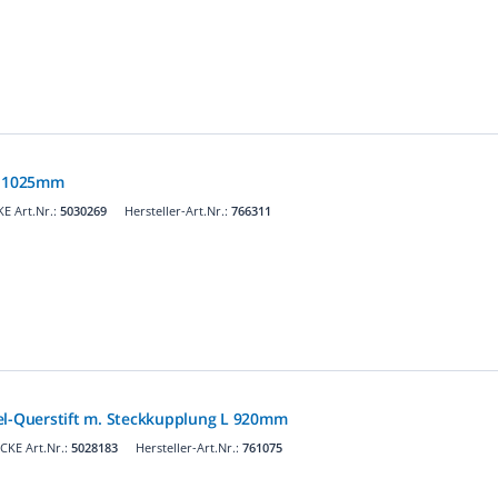
 L 1025mm
E Art.Nr.:
5030269
Hersteller-Art.Nr.:
766311
el-Querstift m. Steckkupplung L 920mm
CKE Art.Nr.:
5028183
Hersteller-Art.Nr.:
761075