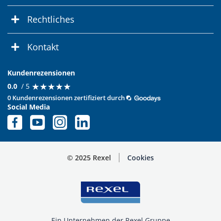
Rechtliches
Kontakt
Kundenrezensionen
★
★
★
★
★
★
★
★
★
★
0.0
/ 5
0 Kundenrezensionen zertifiziert durch
Social Media
© 2025 Rexel
Cookies
Ein Unternehmen der Rexel Gruppe