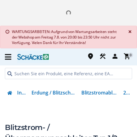
G
×
WARTUNGSARBEITEN: Aufgrund von Wartungsarbeiten steht
info
der Webshop am Freitag 7.8. von 20:00 bis 23:50 Uhr nicht zur
Verfügung. Vielen Dank für Ihr Verständnis!
place
construction
person
shopping_cart
0
Installation
Erdung / Blitzschutz / Überspannungsschutz
Blitzstromableiter für Energietechnik
2800189
Blitzstrom- /