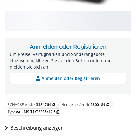
Anmelden oder Registrieren
Um Preise, Verfügbarkeit und Sonderangebote
einzusehen, klicken Sie auf den Button unten und
melden Sie sich an.
Anmelden oder Registrieren
SCHÄCKE Art.Nr.
3384764
Hersteller Art.Nr.
2800189
content_copy
content_copy
Type
VAL-MS-T1/T2335/12.5
content_copy
Beschreibung anzeigen