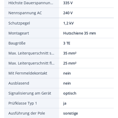
Höchste Dauerspannung AC
335 V
Nennspannung AC
240 V
Schutzpegel
1,2 kV
Montageart
Hutschiene 35 mm
Baugröße
3 TE
Max. Leiterquerschnitt starr (ein-/mehrdrähtig)
35 mm²
Max. Leiterquerschnitt flexibel (feindrähtig)
25 mm²
Mit Fernmeldekontakt
nein
Ausblasend
nein
Signalisierung am Gerät
optisch
Prüfklasse Typ 1
ja
Ausführung der Pole
sonstige