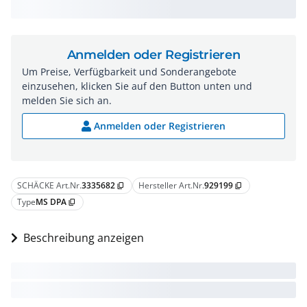
Anmelden oder Registrieren
Um Preise, Verfügbarkeit und Sonderangebote
einzusehen, klicken Sie auf den Button unten und
melden Sie sich an.
Anmelden oder Registrieren
SCHÄCKE Art.Nr.
3335682
Hersteller Art.Nr.
929199
content_copy
content_copy
Type
MS DPA
content_copy
Beschreibung anzeigen