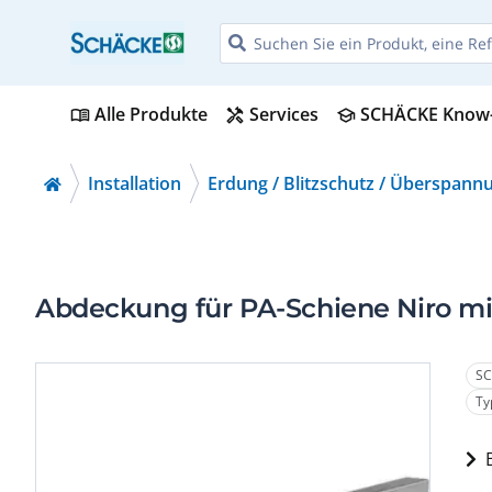
Alle Produkte
Services
SCHÄCKE Know
menu_book
handyman
school
Installation
Erdung / Blitzschutz / Überspann
Abdeckung für PA-Schiene Niro mi
SC
Ty