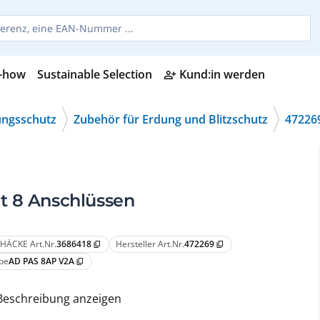
-how
Sustainable Selection
Kund:in werden
person_add_alt
ungsschutz
Zubehör für Erdung und Blitzschutz
47226
t 8 Anschlüssen
HÄCKE Art.Nr.
3686418
Hersteller Art.Nr.
472269
content_copy
content_copy
pe
AD PAS 8AP V2A
content_copy
Beschreibung anzeigen