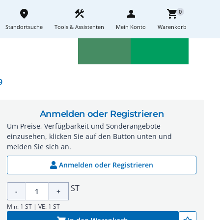
place
construction
person
shopping_cart
0
Standortsuche
Tools & Assistenten
Mein Konto
Warenkorb
Aktionen
Neuheiten
sell
feedback
9
Anmelden oder Registrieren
Um Preise, Verfügbarkeit und Sonderangebote
einzusehen, klicken Sie auf den Button unten und
melden Sie sich an.
Anmelden oder Registrieren
ST
-
+
Min: 1 ST | VE: 1 ST