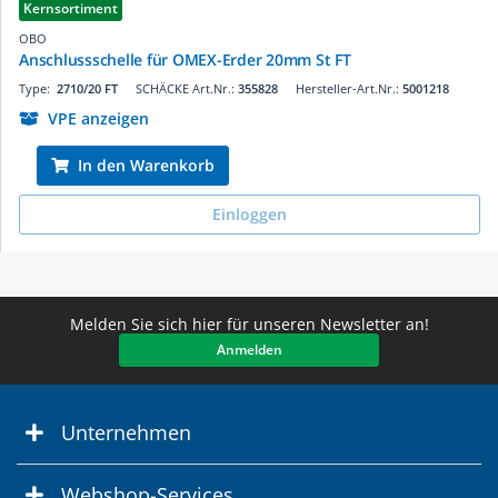
Kernsortiment
OBO
Anschlussschelle für OMEX-Erder 20mm St FT
Type:
2710/20 FT
SCHÄCKE Art.Nr.:
355828
Hersteller-Art.Nr.:
5001218
VPE anzeigen
In den Warenkorb
Einloggen
Melden Sie sich hier für unseren Newsletter an!
Anmelden
Unternehmen
Webshop-Services