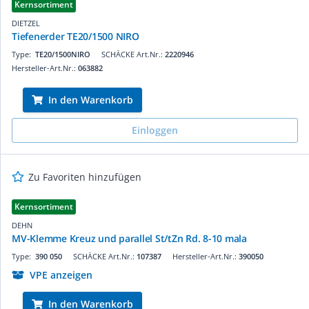
Kernsortiment
DIETZEL
Tiefenerder TE20/1500 NIRO
Type:
TE20/1500NIRO
SCHÄCKE Art.Nr.:
2220946
Hersteller-Art.Nr.:
063882
In den Warenkorb
Einloggen
Zu Favoriten hinzufügen
Kernsortiment
DEHN
MV-Klemme Kreuz und parallel St/tZn Rd. 8-10 mala
Type:
390 050
SCHÄCKE Art.Nr.:
107387
Hersteller-Art.Nr.:
390050
VPE anzeigen
In den Warenkorb