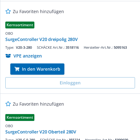
Zu Favoriten hinzufügen
Kernsortiment
OBO
SurgeController V20 dreipolig 280V
Type:
V20-3-280
SCHÄCKE Art.Nr.:
3518116
Hersteller-Art.Nr.:
5095163
VPE anzeigen
In den Warenkorb
Einloggen
Zu Favoriten hinzufügen
Kernsortiment
OBO
SurgeController V20 Oberteil 280V
Type:
V20-C 0-280
SCHÄCKE Art.Nr.:
355224
Hersteller-Art.Nr.:
5099609