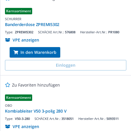
Kernsortiment
SCHURRER
Banderderdose ZPREMI5302
Type:
ZPREMI5302
SCHÄCKE Art.Nr.:
576808
Hersteller-Art.Nr.:
PR1080
VPE anzeigen
In den Warenkorb
Einloggen
Zu Favoriten hinzufügen
Kernsortiment
OBO
Kombiableiter V50 3-polig 280 V
Type:
V50-3-280
SCHÄCKE Art.Nr.:
3518051
Hersteller-Art.Nr.:
5093511
VPE anzeigen