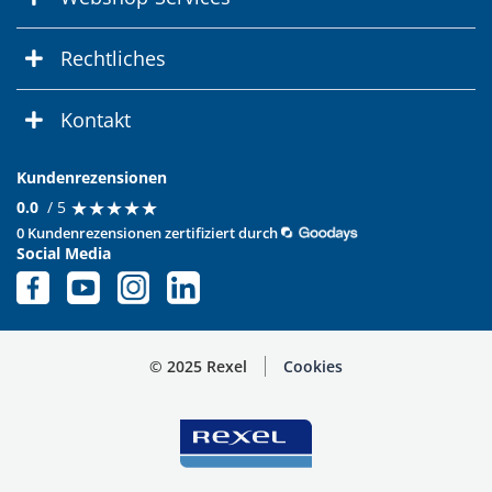
Rechtliches
Kontakt
Kundenrezensionen
★
★
★
★
★
★
★
★
★
★
0.0
/ 5
0 Kundenrezensionen zertifiziert durch
Social Media
© 2025 Rexel
Cookies