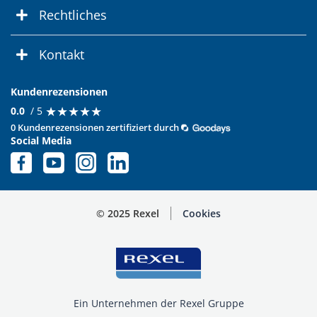
Rechtliches
Kontakt
Kundenrezensionen
★
★
★
★
★
★
★
★
★
★
0.0
/ 5
0 Kundenrezensionen zertifiziert durch
Social Media
© 2025 Rexel
Cookies
Ein Unternehmen der Rexel Gruppe