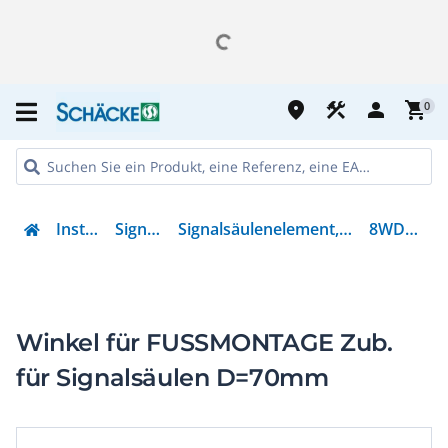
place
construction
person
shopping_cart
0
Installation
Signalgeräte
Signalsäulenelement, Befestigungswinkel
8WD4408-0CC
Winkel für FUSSMONTAGE Zub.
für Signalsäulen D=70mm