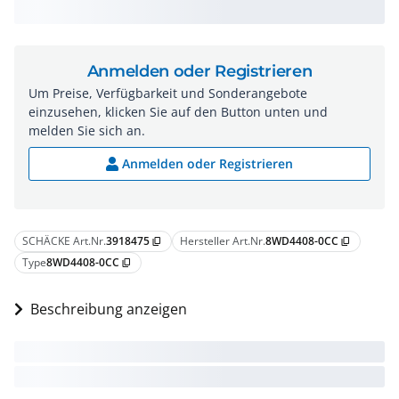
Anmelden oder Registrieren
Um Preise, Verfügbarkeit und Sonderangebote
einzusehen, klicken Sie auf den Button unten und
melden Sie sich an.
Anmelden oder Registrieren
SCHÄCKE Art.Nr.
3918475
Hersteller Art.Nr.
8WD4408-0CC
content_copy
content_copy
Type
8WD4408-0CC
content_copy
Beschreibung anzeigen