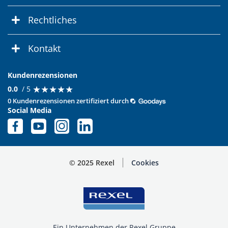
Rechtliches
Kontakt
Kundenrezensionen
★
★
★
★
★
★
★
★
★
★
0.0
/ 5
0 Kundenrezensionen zertifiziert durch
Social Media
© 2025 Rexel
Cookies
Ein Unternehmen der Rexel Gruppe