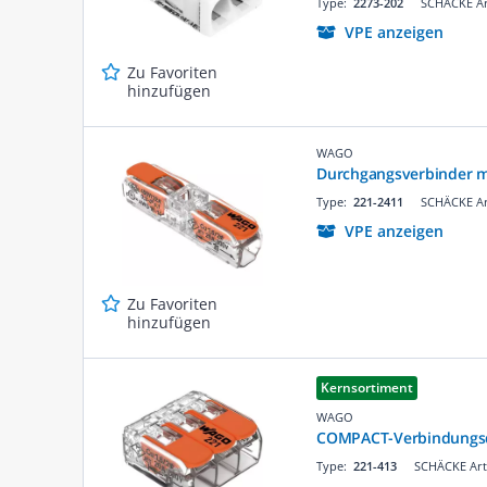
Type:
2273-202
SCHÄCKE Ar
VPE anzeigen
Zu Favoriten
hinzufügen
WAGO
Durchgangsverbinder mi
Type:
221-2411
SCHÄCKE Ar
VPE anzeigen
Zu Favoriten
hinzufügen
Kernsortiment
WAGO
COMPACT-Verbindungsd
Type:
221-413
SCHÄCKE Art