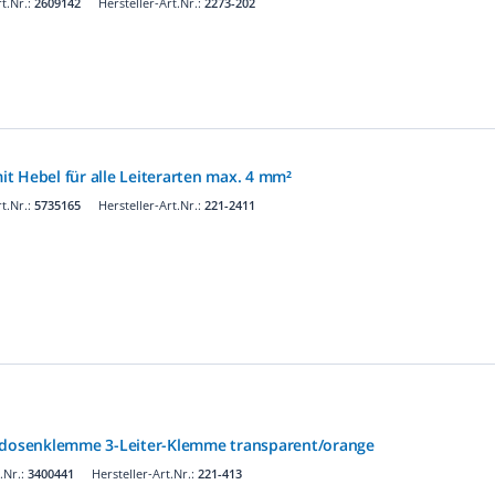
t.Nr.:
2609142
Hersteller-Art.Nr.:
2273-202
t Hebel für alle Leiterarten max. 4 mm²
t.Nr.:
5735165
Hersteller-Art.Nr.:
221-2411
osenklemme 3-Leiter-Klemme transparent/orange
.Nr.:
3400441
Hersteller-Art.Nr.:
221-413