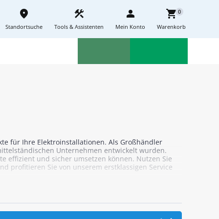
place
construction
person
shopping_cart
0
Standortsuche
Tools & Assistenten
Mein Konto
Warenkorb
Aktionen
Neuheiten
sell
feedback
e für Ihre Elektroinstallationen. Als Großhändler
d mittelständischen Unternehmen entwickelt wurden.
te effizient und sicher umsetzen können. Nutzen Sie
d profitieren Sie von unserem erstklassigen Service