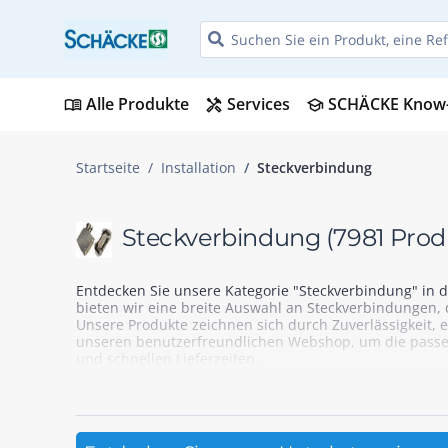
Alle Produkte
Services
SCHÄCKE Know
menu_book
handyman
school
Startseite
Installation
Steckverbindung
Steckverbindung
(7981 Prod
Entdecken Sie unsere Kategorie "Steckverbindung" in de
bieten wir eine breite Auswahl an Steckverbindungen, 
Unsere Produkte zeichnen sich durch Zuverlässigkeit, 
unseren benutzerfreundlichen Webshop, um die passend
und schnellen Lieferzeiten.