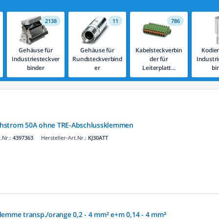
2138
11
786
Gehäuse für
Gehäuse für
Kabelsteckverbin
Kodie
Industriesteckver
Rundsteckverbind
der für
Industr
binder
er
Leiterplatt...
bi
ehstrom 50A ohne TRE-Abschlussklemmen
.Nr.:
4397363
Hersteller-Art.Nr.:
KJ30ATT
lemme transp./orange 0,2 - 4 mm² e+m 0,14 - 4 mm²