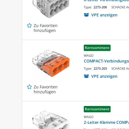
Type:
2273-208
SCHÄCKE Ar
VPE anzeigen
Zu Favoriten
hinzufügen
Kernsortiment
WAGO
COMPACT-Verbindungsd
Type:
2273-203
SCHÄCKE Ar
VPE anzeigen
Zu Favoriten
hinzufügen
Kernsortiment
WAGO
2-Leiter-Klemme COMPA