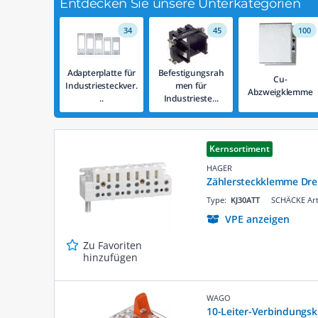
Entdecken Sie unsere Unterkategorien
34
45
100
Adapterplatte für
Befestigungsrah
Cu-
Industriesteckver.
men für
Abzweigklemme
..
Industrieste...
Kernsortiment
HAGER
Zählersteckklemme Dr
Type:
KJ30ATT
SCHÄCKE Art
VPE anzeigen
Zu Favoriten
hinzufügen
WAGO
10-Leiter-Verbindungsk