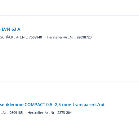
 EVN 63 A
SCHÄCKE Art.Nr.:
7568940
Hersteller-Art.Nr.:
92098723
osenklemme COMPACT 0,5 -2,5 mm² transparent/rot
t.Nr.:
2609185
Hersteller-Art.Nr.:
2273-204