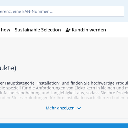
-how
Sustainable Selection
Kund:in werden
person_add_alt
ukte)
r Hauptkategorie "Installation" und finden Sie hochwertige Produkt
die speziell für die Anforderungen von Elektrikern in kleinen un
einfache Handhabung und Langlebigkeit aus, sodass Sie Ihre Projek
en Steckverbindungen für Ihre Installationsarbeiten zu finden un

Mehr anzeigen