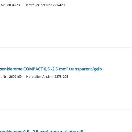
.Nr.:
8034273
Hersteller-Art.Nr.:
221-420
osenklemme COMPACT 0,5 -2,5 mm² transparent/gelb
t.Nr.:
2609169
Hersteller-Art.Nr.:
2273-205
senklemme 0,5 - 2,5 mm² transparent/weiß