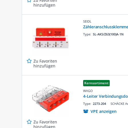
Zu Favoriten
hinzufügen
SEIDL
Zähleranschlussklemme
Type:
SL-AKS/Z63(100)A-1N
Zu Favoriten
hinzufügen
Kernsortiment
WAGO
4-Leiter Verbindungsd
Type:
2273-204
SCHÄCKE Ar
VPE anzeigen
Zu Favoriten
hinzufügen