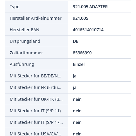
Type
921.005 ADAPTER
Hersteller Artikelnummer
921.005
Hersteller EAN
4016514010714
Ursprungsland
DE
Zolltarifnummer
85366990
Ausführung
Einzel
Mit Stecker für BE/DE/NL/RU (SCHUKO) (Typ F)
ja
Mit Stecker für FR (Erdungsstift) (Typ E)
ja
Mit Stecker für UK/HK (BS 1363) (Typ G)
nein
Mit Stecker für IT (S/P 11)
nein
Mit Stecker für IT (S/P 17) (Typ L)
nein
Mit Stecker für USA/CA/CN (NEMA 1-15) (Typ A)
nein