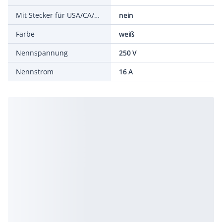
Mit Stecker für USA/CA/CN (NEMA 5-15) (Typ B)
nein
Farbe
weiß
Nennspannung
250 V
Nennstrom
16 A