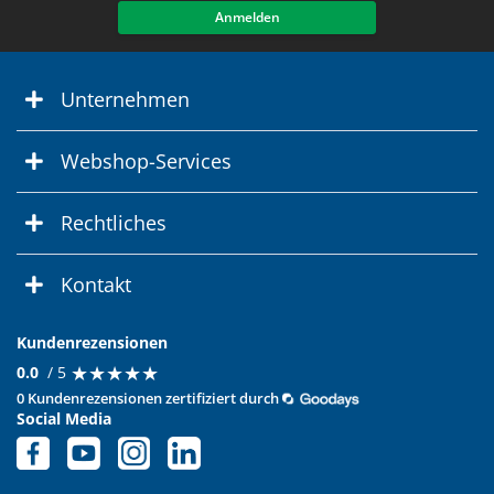
Anmelden
Unternehmen
Webshop-Services
Rechtliches
Kontakt
Kundenrezensionen
★
★
★
★
★
★
★
★
★
★
0.0
/ 5
0 Kundenrezensionen zertifiziert durch
Social Media