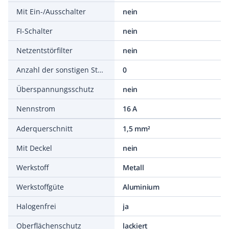
Mit Ein-/Ausschalter
nein
FI-Schalter
nein
Netzentstörfilter
nein
Anzahl der sonstigen Steckdosen
0
Überspannungsschutz
nein
Nennstrom
16 A
Aderquerschnitt
1,5 mm²
Mit Deckel
nein
Werkstoff
Metall
Werkstoffgüte
Aluminium
Halogenfrei
ja
Oberflächenschutz
lackiert