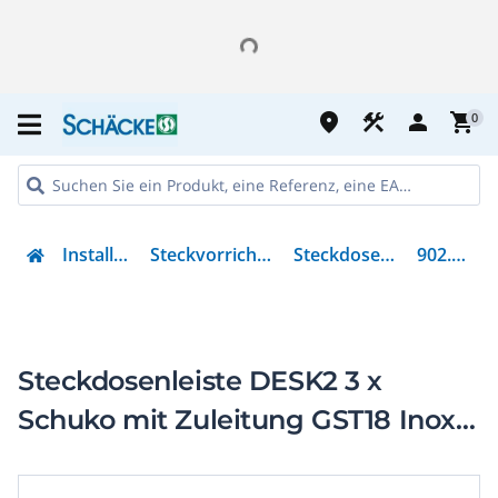
place
construction
person
shopping_cart
0
Installation
Steckvorrichtungen
Steckdosenleiste
902.4048
Steckdosenleiste DESK2 3 x
Schuko mit Zuleitung GST18 Inox
lackiert