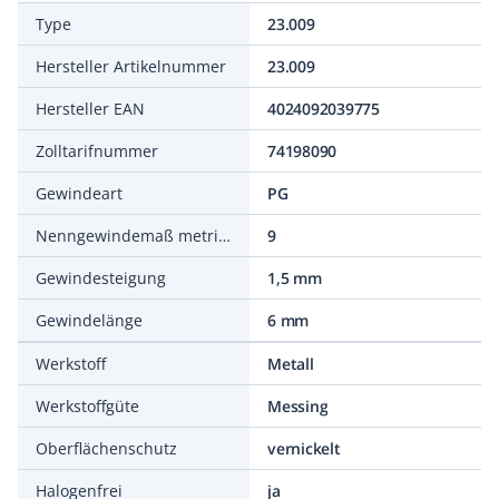
Type
23.009
Hersteller Artikelnummer
23.009
Hersteller EAN
4024092039775
Zolltarifnummer
74198090
Gewindeart
PG
Nenngewindemaß metrisch/PG
9
Gewindesteigung
1,5 mm
Gewindelänge
6 mm
Werkstoff
Metall
Werkstoffgüte
Messing
Oberflächenschutz
vernickelt
Halogenfrei
ja