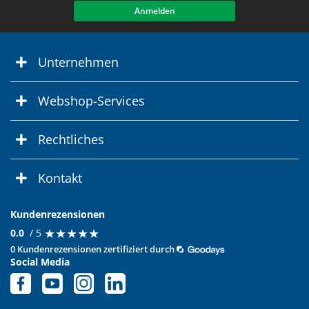
Anmelden
Unternehmen
Webshop-Services
Rechtliches
Kontakt
Kundenrezensionen
★
★
★
★
★
★
★
★
★
★
0.0
/ 5
0 Kundenrezensionen zertifiziert durch
Social Media