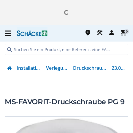
place
construction
person
shopping_cart
0
Installation
Verlegung
Druckschraube
23.009
MS-FAVORIT-Druckschraube PG 9