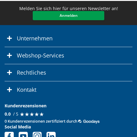
Melden Sie sich hier für unseren Newsletter an!
Anmelden
Unternehmen
Webshop-Services
Rechtliches
Kontakt
Kundenrezensionen
★
★
★
★
★
★
★
★
★
★
0.0
/ 5
0 Kundenrezensionen zertifiziert durch
Social Media