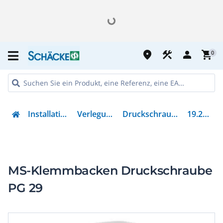
place
construction
person
shopping_cart
0
Installation
Verlegung
Druckschraube
19.229
MS-Klemmbacken Druckschraube
PG 29