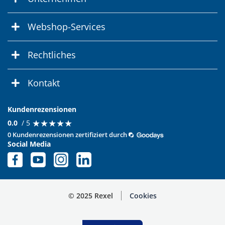
Webshop-Services
Rechtliches
Kontakt
Kundenrezensionen
★
★
★
★
★
★
★
★
★
★
0.0
/ 5
0 Kundenrezensionen zertifiziert durch
Social Media
© 2025 Rexel
Cookies