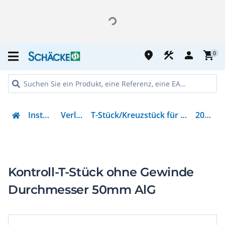
place
construction
person
shopping_cart
0
Installation
Verlegung
T-Stück/Kreuzstück für Installationsrohr
2047593
Kontroll-T-Stück ohne Gewinde
Durchmesser 50mm AlG