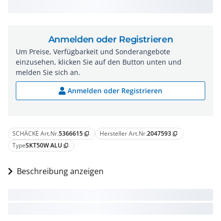
Anmelden oder Registrieren
Um Preise, Verfügbarkeit und Sonderangebote
einzusehen, klicken Sie auf den Button unten und
melden Sie sich an.
Anmelden oder Registrieren
SCHÄCKE Art.Nr.
5366615
Hersteller Art.Nr.
2047593
content_copy
content_copy
Type
SKT50W ALU
content_copy
Beschreibung anzeigen