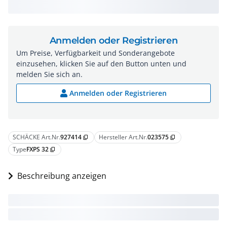
Anmelden oder Registrieren
Um Preise, Verfügbarkeit und Sonderangebote
einzusehen, klicken Sie auf den Button unten und
melden Sie sich an.
Anmelden oder Registrieren
SCHÄCKE Art.Nr.
927414
Hersteller Art.Nr.
023575
content_copy
content_copy
Type
FXPS 32
content_copy
Beschreibung anzeigen