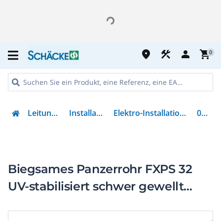
place
construction
person
shopping_cart
0
Leitungsführung
Installationsrohre
Elektro-Installationsrohr Kunststoff
023575
Biegsames Panzerrohr FXPS 32
UV-stabilisiert schwer gewellt
schwarz(RAL9005) 25m