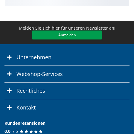
Melden Sie sich hier für unseren Newsletter an!
Anmelden
Unternehmen
Webshop-Services
Rechtliches
Kontakt
Kundenrezensionen
★
★
★
★
★
★
★
★
★
★
0.0
/ 5