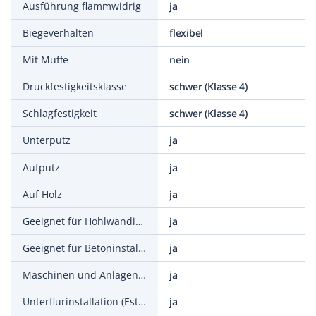
Ausführung flammwidrig
ja
Biegeverhalten
flexibel
Mit Muffe
nein
Druckfestigkeitsklasse
schwer (Klasse 4)
Schlagfestigkeit
schwer (Klasse 4)
Unterputz
ja
Aufputz
ja
Auf Holz
ja
Geeignet für Hohlwandinstallation
ja
Geeignet für Betoninstallation
ja
Maschinen und Anlageninstallation
ja
Unterflurinstallation (Estrich)
ja