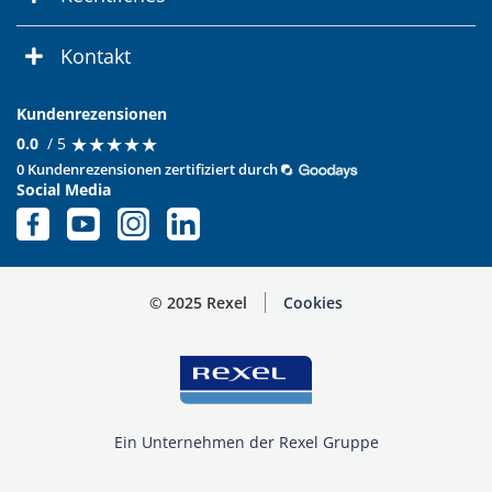
Kontakt
Kundenrezensionen
★
★
★
★
★
★
★
★
★
★
0.0
/ 5
0 Kundenrezensionen zertifiziert durch
Social Media
© 2025 Rexel
Cookies
Ein Unternehmen der Rexel Gruppe