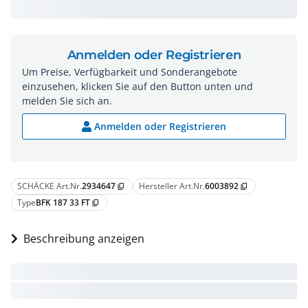
Anmelden oder Registrieren
Um Preise, Verfügbarkeit und Sonderangebote
einzusehen, klicken Sie auf den Button unten und
melden Sie sich an.
Anmelden oder Registrieren
SCHÄCKE Art.Nr.
2934647
Hersteller Art.Nr.
6003892
content_copy
content_copy
Type
BFK 187 33 FT
content_copy
Beschreibung anzeigen