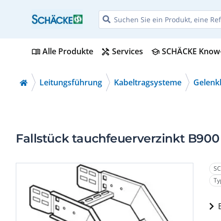
Alle Produkte
Services
SCHÄCKE Know
menu_book
handyman
school
Leitungsführung
Kabeltragsysteme
Gelenkb
Fallstück tauchfeuerverzinkt B900
SC
Ty