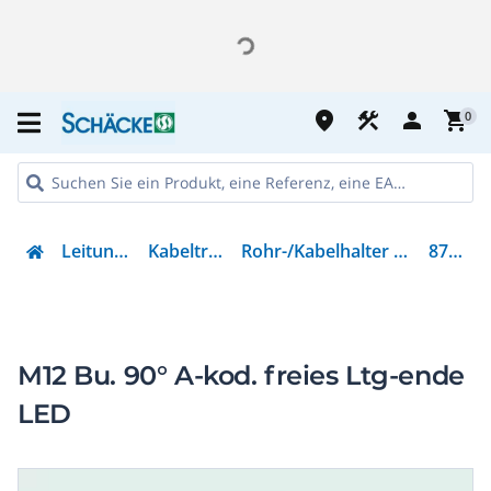
place
construction
person
shopping_cart
0
Leitungsführung
Kabeltragsysteme
Rohr-/Kabelhalter für Kabeltragsystem
87121280
M12 Bu. 90° A-kod. freies Ltg-ende
LED