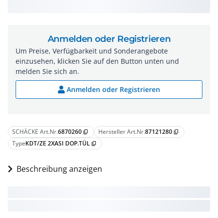
Anmelden oder Registrieren
Um Preise, Verfügbarkeit und Sonderangebote
einzusehen, klicken Sie auf den Button unten und
melden Sie sich an.
Anmelden oder Registrieren
SCHÄCKE Art.Nr.
6870260
Hersteller Art.Nr.
87121280
content_copy
content_copy
Type
KDT/ZE 2XASI DOP.TÜL
content_copy
Beschreibung anzeigen