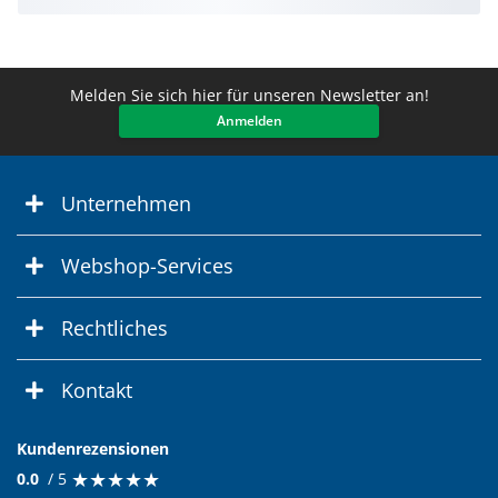
Melden Sie sich hier für unseren Newsletter an!
Anmelden
Unternehmen
Webshop-Services
Rechtliches
Kontakt
Kundenrezensionen
★
★
★
★
★
★
★
★
★
★
0.0
/ 5