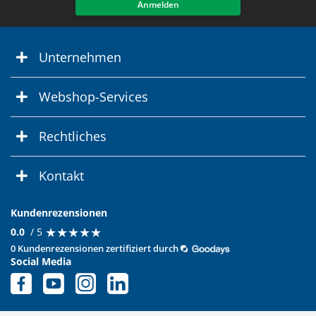
Anmelden
Unternehmen
Webshop-Services
Rechtliches
Kontakt
Kundenrezensionen
★
★
★
★
★
★
★
★
★
★
0.0
/ 5
0 Kundenrezensionen zertifiziert durch
Social Media