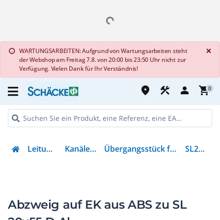
G
×
WARTUNGSARBEITEN: Aufgrund von Wartungsarbeiten steht
info
der Webshop am Freitag 7.8. von 20:00 bis 23:50 Uhr nicht zur
Verfügung. Vielen Dank für Ihr Verständnis!
place
construction
person
shopping_cart
0
Leitungsführung
Kanäle & Zubehör
Übergangsstück für Sockelleistenkanal
SL2005581D1
Abzweig auf EK aus ABS zu SL