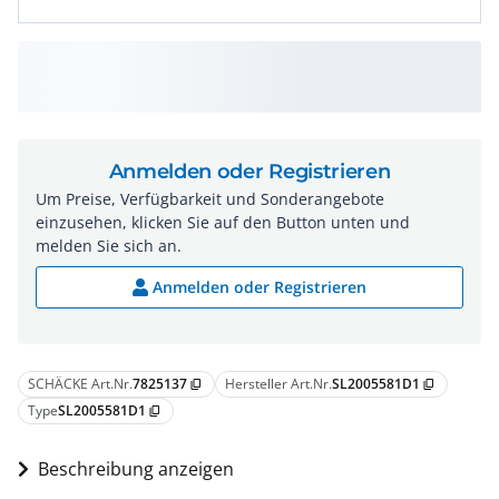
Anmelden oder Registrieren
Um Preise, Verfügbarkeit und Sonderangebote
einzusehen, klicken Sie auf den Button unten und
melden Sie sich an.
Anmelden oder Registrieren
SCHÄCKE Art.Nr.
7825137
Hersteller Art.Nr.
SL2005581D1
content_copy
content_copy
Type
SL2005581D1
content_copy
Beschreibung anzeigen