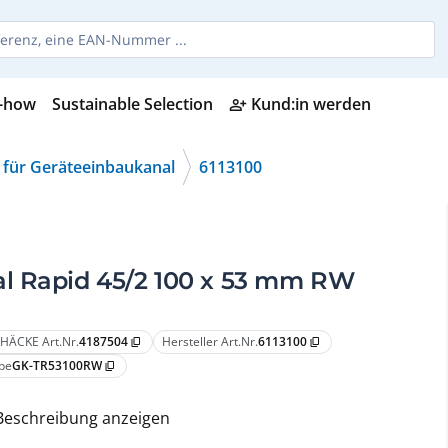
-how
Sustainable Selection
Kund:in werden
person_add_alt
 für Geräteeinbaukanal
6113100
al Rapid 45/2 100 x 53 mm RW
HÄCKE Art.Nr.
4187504
Hersteller Art.Nr.
6113100
content_copy
content_copy
pe
GK-TR53100RW
content_copy
Beschreibung anzeigen