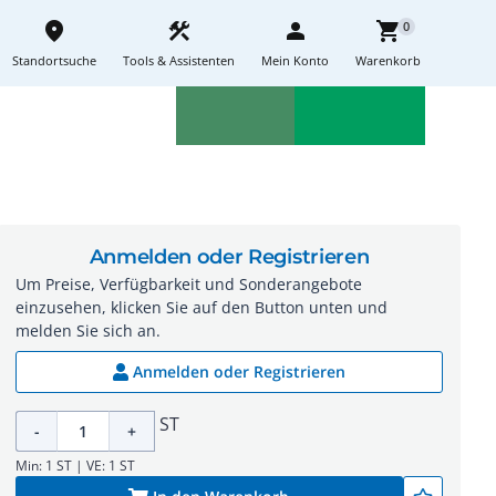
place
construction
person
shopping_cart
0
Standortsuche
Tools & Assistenten
Mein Konto
Warenkorb
Aktionen
Neuheiten
sell
feedback
Anmelden oder Registrieren
Um Preise, Verfügbarkeit und Sonderangebote
einzusehen, klicken Sie auf den Button unten und
melden Sie sich an.
Anmelden oder Registrieren
ST
-
+
Min: 1 ST | VE: 1 ST