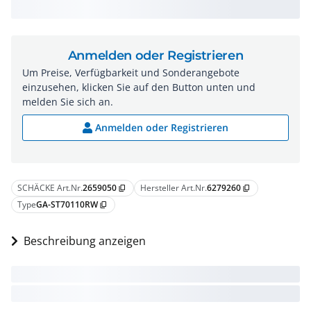
Anmelden oder Registrieren
Um Preise, Verfügbarkeit und Sonderangebote
einzusehen, klicken Sie auf den Button unten und
melden Sie sich an.
Anmelden oder Registrieren
SCHÄCKE Art.Nr.
2659050
Hersteller Art.Nr.
6279260
content_copy
content_copy
Type
GA-ST70110RW
content_copy
Beschreibung anzeigen