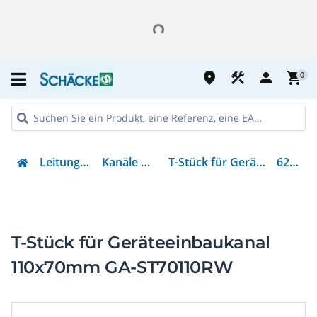
place
construction
person
shopping_cart
0
Leitungsführung
Kanäle & Zubehör
T-Stück für Geräteeinbaukanal
6279260
T-Stück für Geräteeinbaukanal
110x70mm GA-ST70110RW