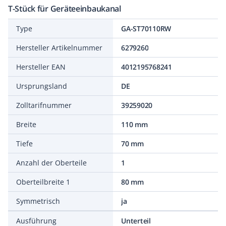
T-Stück für Geräteeinbaukanal
Type
GA-ST70110RW
Hersteller Artikelnummer
6279260
Hersteller EAN
4012195768241
Ursprungsland
DE
Zolltarifnummer
39259020
Breite
110 mm
Tiefe
70 mm
Anzahl der Oberteile
1
Oberteilbreite 1
80 mm
Symmetrisch
ja
Ausführung
Unterteil