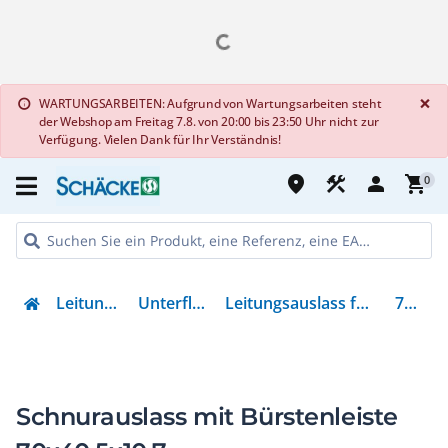
G
×
WARTUNGSARBEITEN: Aufgrund von Wartungsarbeiten steht
info
der Webshop am Freitag 7.8. von 20:00 bis 23:50 Uhr nicht zur
Verfügung. Vielen Dank für Ihr Verständnis!
place
construction
person
shopping_cart
0
Leitungsführung
Unterflursysteme
Leitungsauslass für Unterflursystem
7368435
Schnurauslass mit Bürstenleiste