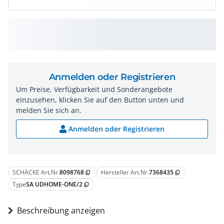
Anmelden oder Registrieren
Um Preise, Verfügbarkeit und Sonderangebote
einzusehen, klicken Sie auf den Button unten und
melden Sie sich an.
Anmelden oder Registrieren
SCHÄCKE Art.Nr.
8098768
Hersteller Art.Nr.
7368435
content_copy
content_copy
Type
SA UDHOME-ONE/2
content_copy
Beschreibung anzeigen