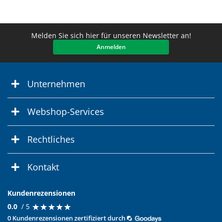
Melden Sie sich hier für unseren Newsletter an!
Anmelden
Unternehmen
Webshop-Services
Rechtliches
Kontakt
Kundenrezensionen
★
★
★
★
★
★
★
★
★
★
0.0
/ 5
0 Kundenrezensionen zertifiziert durch