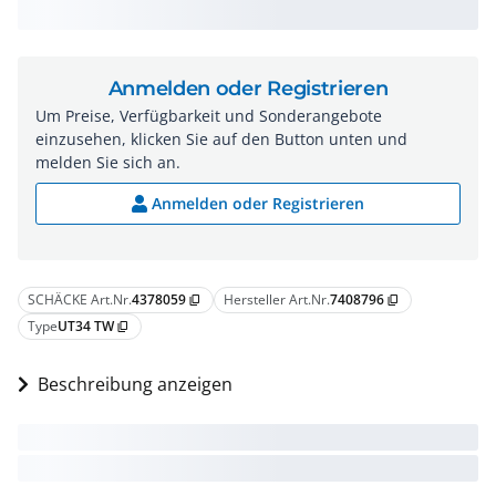
Anmelden oder Registrieren
Um Preise, Verfügbarkeit und Sonderangebote
einzusehen, klicken Sie auf den Button unten und
melden Sie sich an.
Anmelden oder Registrieren
SCHÄCKE Art.Nr.
4378059
Hersteller Art.Nr.
7408796
content_copy
content_copy
Type
UT34 TW
content_copy
Beschreibung anzeigen