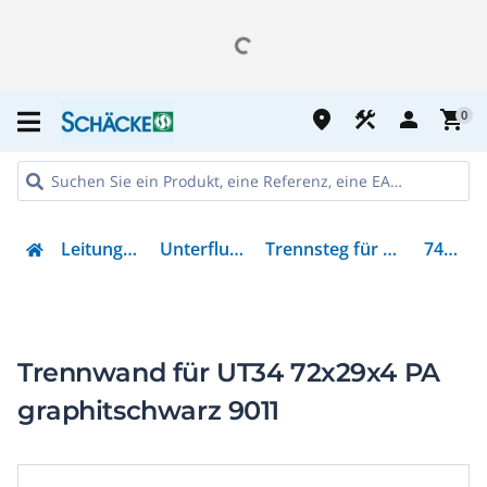
place
construction
person
shopping_cart
0
Leitungsführung
Unterflursysteme
Trennsteg für Gerätebecher
7408796
Trennwand für UT34 72x29x4 PA
graphitschwarz 9011