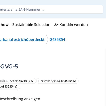
-how
Sustainable Selection
Kund:in werden
person_add_alt
urkanal estrichüberdeckt
8435354
 GVG-5
HÄCKE Art.Nr.
5521017
Hersteller Art.Nr.
8435354
content_copy
content_copy
pe
8435354
content_copy
Beschreibung anzeigen