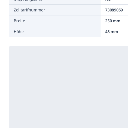
Zolltarifnummer
73089059
Breite
250 mm
Höhe
48 mm