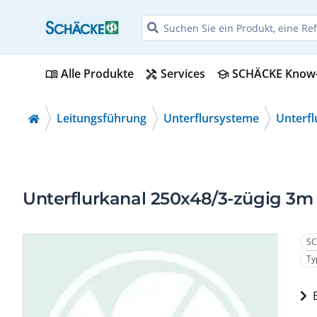
Alle Produkte
Services
SCHÄCKE Know
menu_book
handyman
school
Leitungsführung
Unterflursysteme
Unterfl
Unterflurkanal 250x48/3-zügig 3m
SC
Ty