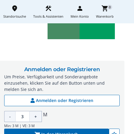
place
construction
person
shopping_cart
0
Standortsuche
Tools & Assistenten
Mein Konto
Warenkorb
Aktionen
Neuheiten
sell
feedback
Anmelden oder Registrieren
Um Preise, Verfügbarkeit und Sonderangebote
einzusehen, klicken Sie auf den Button unten und
melden Sie sich an.
Anmelden oder Registrieren
M
-
+
Min: 3 M | VE: 3 M