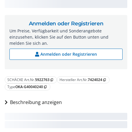
Anmelden oder Registrieren
Um Preise, Verfügbarkeit und Sonderangebote
einzusehen, klicken Sie auf den Button unten und
melden Sie sich an.
Anmelden oder Registrieren
SCHÄCKE Art.Nr.
5922763
Hersteller Art.Nr.
7424024
content_copy
content_copy
Type
OKA-G40040240
content_copy
Beschreibung anzeigen