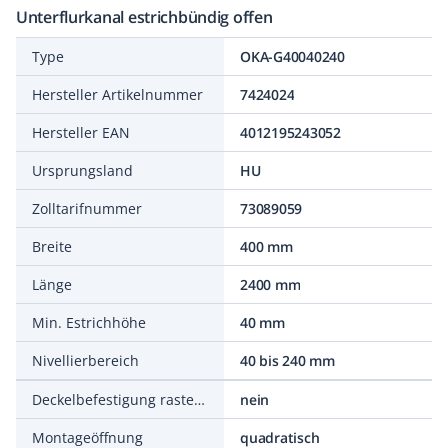
Unterflurkanal estrichbündig offen
Type
OKA-G40040240
Hersteller Artikelnummer
7424024
Hersteller EAN
4012195243052
Ursprungsland
HU
Zolltarifnummer
73089059
Breite
400 mm
Länge
2400 mm
Min. Estrichhöhe
40 mm
Nivellierbereich
40 bis 240 mm
Deckelbefestigung rastend
nein
Montageöffnung
quadratisch