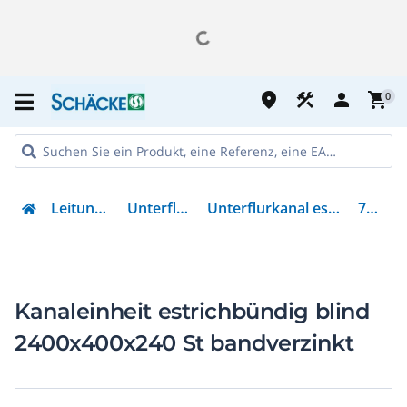
place
construction
person
shopping_cart
0
Leitungsführung
Unterflursysteme
Unterflurkanal estrichbündig offen
7424024
Kanaleinheit estrichbündig blind
2400x400x240 St bandverzinkt