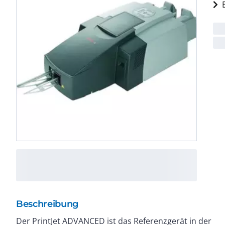
Beschreibung
Der PrintJet ADVANCED ist das Referenzgerät in der
Aufnahmeplatte bedrucken Sie mehr als 200