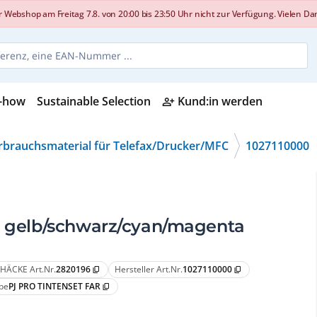
shop am Freitag 7.8. von 20:00 bis 23:50 Uhr nicht zur Verfügung. Vielen Dank
-how
Sustainable Selection
Kund:in werden
person_add_alt
rbrauchsmaterial für Telefax/Drucker/MFC
1027110000
RO gelb/schwarz/cyan/magenta
HÄCKE Art.Nr.
2820196
Hersteller Art.Nr.
1027110000
content_copy
content_copy
pe
PJ PRO TINTENSET FAR
content_copy