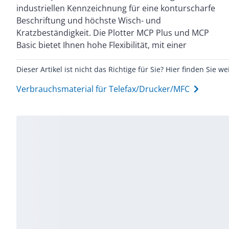
industriellen Kennzeichnung für eine konturscharfe
verschiedene Markierertypen im MultiCard Format.
Beschriftung und höchste Wisch- und
Die ThermoMark-Serie ist das ideale System für das
Kratzbeständigkeit. Die Plotter MCP Plus und MCP
Bedrucken von Etiketten- und Schrumpfschläuchen
Basic bietet Ihnen hohe Flexibilität, mit einer
Dieser Artikel ist nicht das Richtige für Sie? Hier finden Sie we
Verbrauchsmaterial für Telefax/Drucker/MFC