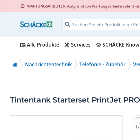
WARTUNGSARBEITEN: Aufgrund von Wartungsarbeiten steht der Web
info
Alle Produkte
Services
SCHÄCKE Know
menu_book
handyman
school
Nachrichtentechnik
Telefonie - Zubehör
Ve
Tintentank Starterset PrintJet P
SC
Ty